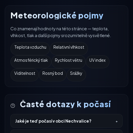
Meteorologické pojmy
Co znamenají hodnoty na této stránce — teplota,
vlhkost, tlak a další pojmy srozumitelně vysvětlené.
Teplota vzduchu
Relativní vlhkost
Atmosférický tlak
Rychlost větru
UV index
Viditelnost
Rosný bod
Srážky
Časté dotazy k počasí
Jaké je teď počasí v obci Nechvalice?