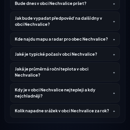
Bude dnes v obci Nechvalice pršet?
Jak bude vypadat předpověď na další dny v
obci Nechvalice?
Kde najdu mapu a radar pro obec Nechvalice?
Jaké je typické počasí v obci Nechvalice?
Jaká je průměrná roční teplota v obci
Nechvalice?
Kdy je v obci Nechvalice nejtepleji a kdy
nejchladněji?
Kolik napadne srážek v obci Nechvalice za rok?