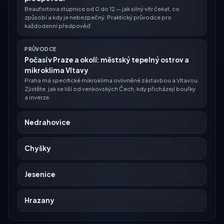
Beaufortova stupnice od 0 do 12 — jak silný vítr čekat, co
způsobí a kdy je nebezpečný. Praktický průvodce pro
každodenní předpověď.
PRŮVODCE
Počasí v Praze a okolí: městský tepelný ostrov a
mikroklima Vltavy
Praha má specifické mikroklima ovlivněné zástavbou a Vltavou.
Zjistěte, jak se liší od venkovských Čech, kdy přicházejí bouřky
a inverze.
Nedrahovice
Chyšky
Jesenice
Hrazany