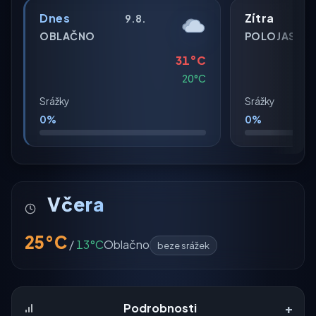
Dnes
Zítra
9.8.
OBLAČNO
POLOJASNO
31°C
20°C
Srážky
Srážky
0%
0%
Včera
25°C
/
13°C
Oblačno
beze srážek
+
Podrobnosti