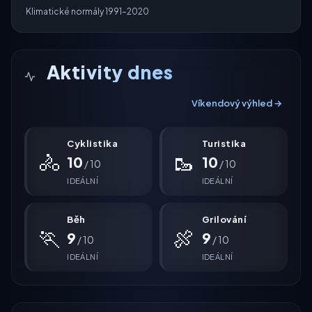
Klimatické normály 1991–2020
Aktivity dnes
Víkendový výhled →
Cyklistika
Turistika
🚴
🥾
10
10
/ 10
/ 10
IDEÁLNÍ
IDEÁLNÍ
Běh
Grilování
🏃
🍖
9
9
/ 10
/ 10
IDEÁLNÍ
IDEÁLNÍ