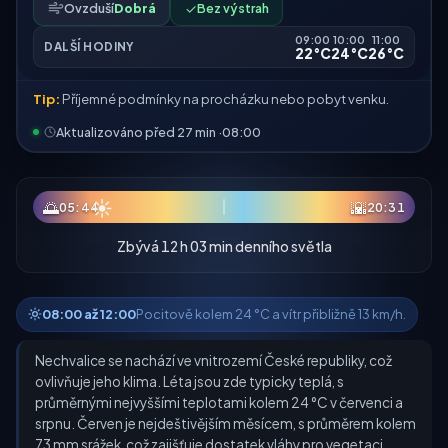
Ovzduší
Dobrá
✓
Bez výstrah
09:00
10:00
11:00
DALŠÍ HODINY
22°C
24°C
26°C
Tip:
Příjemné podmínky na procházku nebo pobyt venku.
Aktualizováno před 27 min ·
08:00
☀
🌅
🌇
05:44
20:31
Zbývá 12 h 03 min denního světla
08:00 až 12:00
Pocitově kolem 24 °C a vítr přibližně 13 km/h.
Nechvalice se nachází ve vnitrozemí České republiky, což
ovlivňuje jeho klima. Léta jsou zde typicky teplá, s
průměrnými nejvyššími teplotami kolem 24 °C v červenci a
srpnu. Červen je nejdeštivějším měsícem, s průměrem kolem
73 mm srážek, což zajišťuje dostatek vláhy pro vegetaci