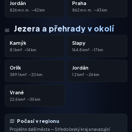
Jordán
Praha
826 m n. m. · ~42 km
862 m n. m. · ~43 km
Jezera a přehrady v okolí
Kamýk
Slapy
8.1 km² · ~14 km
164.8 km² · ~17 km
Orlík
Jordán
389.1 km² · ~20 km
1.2 km² · ~26 km
Vrané
22.6 km² · ~35 km
Počasí v regionu
Projděte další města — Středočeský kraj a navazující