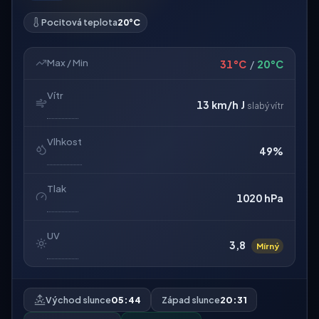
Pocitová teplota
20°C
Max / Min
31°C
/
20°C
Vítr
13 km/h
J
slabý vítr
Vlhkost
49%
Tlak
1020 hPa
UV
3,8
Mírný
Východ slunce
05:44
Západ slunce
20:31