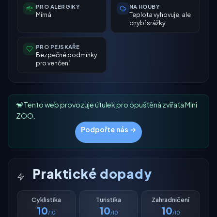
PRO ALERGIKY
NA HOUBY
Mírná
Teplota vyhovuje, ale
chybí srážky
PRO PEJSKAŘE
Bezpečné podmínky
pro venčení
🐒 Tento web provozuje útulek pro opuštěná zvířata Mini
ZOO.
Podpořte nás →
Praktické dopady
Cyklistika
Turistika
Zahradničení
10
10
10
/10
/10
/10