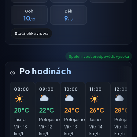
Golf
Běh
10
9
/10
/10
Stačí lehká vrstva
Spolehlivost předpovědi: vysoká
Po hodinách
08:00
09:00
10:00
11:00
12:00
20°C
22°C
24°C
26°C
28°C
Jasno
Polojasno
Polojasno
Jasno
Polojasno
Vítr:
13
Vítr:
12
Vítr:
13
Vítr:
14
Vítr:
14
km/h
km/h
km/h
km/h
km/h