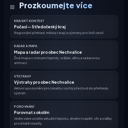
Prozkoumejte více
KRAJSKÝ KONTEXT
Počasí — Středočeský kraj
Regionální přehled, města v kraji a výstrahy pro širší okolí.
RADAR A MAPA
Mapa a radar pro obec Nechvalice
Živá mapa s vrstvami teploty, srážek, větru a radarovou
animací.
VÝSTRAHY
Výstrahy pro obec Nechvalice
Aktivní upozornění pro lokalitu i rychlý přechod do přehledu
výstrah.
POROVNÁNÍ
Porovnat s okolím
Vedle sebe uvidíte aktuální teplotu, dnešní rozpětí, vítr a srážky
pro blízké lokality.