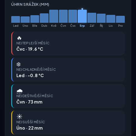
ÚHRN SRÁŽEK (MM)
Led
Úno
Bře
Dub
Kvě
Čvn
Čvc
Srp
Zář
Říj
Lis
Pro
🔥
NEJTEPLEJŠÍ MĚSÍC
Čvc · 19.6 °C
❄️
NEJCHLADNĚJŠÍ MĚSÍC
Led · -0.8 °C
🌧️
NEJDEŠTIVĚJŠÍ MĚSÍC
Čvn · 73 mm
☀️
NEJSUŠŠÍ MĚSÍC
Úno · 22 mm