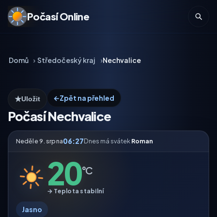
Počasí Online
Domů
Středočeský kraj
Nechvalice
←
Zpět na přehled
★
Uložit
Počasí Nechvalice
06:27
Neděle 9. srpna
Dnes má svátek
Roman
20
°C
→ Teplota stabilní
Jasno