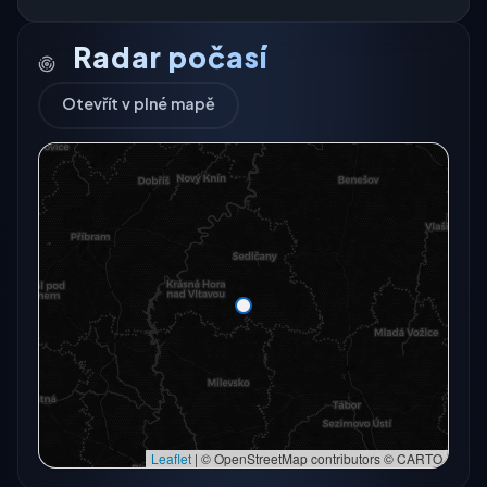
Radar počasí
Otevřít v plné mapě
Radarový snímek momentálně není dostupný.
Otevřít v plné mapě
Otevřít v plné mapě →
Zkusit znovu
Leaflet
|
© OpenStreetMap contributors © CARTO