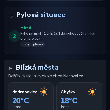
Pylová situace
Mírná
Pyl je zatím mírný, citlivější lidé mohou začít vnímat
2
první projevy.
trávy
plevele
Blízká města
Další blízké lokality okolo obce Nechvalice.
Nedrahovice
Chyšky
20°C
18°C
Jasno
Jasno