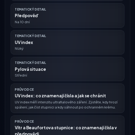
TEMATICKÝ DETAIL
Předpověď
Na 10 dní
TEMATICKÝ DETAIL
UV index
Nízký
TEMATICKÝ DETAIL
Pylová situace
Střední
PRŮVODCE
UV index: co znamenají čísla a jak se chránit
UV index měří intenzitu ultrafialového záření. Zjistěte, kdy hrozí
spálení, jak číst stupnici a kdy sáhnout po ochranném krému.
PRŮVODCE
Vítr a Beaufortova stupnice: co znamenají čísla v
předpovědi