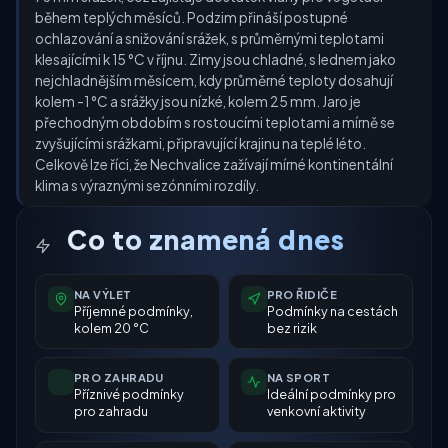
během teplých měsíců. Podzim přináší postupné
ochlazování a snižování srážek, s průměrnými teplotami
klesajícími k 15 °C v říjnu. Zimy jsou chladné, s lednem jako
nejchladnějším měsícem, kdy průměrné teploty dosahují
kolem -1 °C a srážky jsou nízké, kolem 25 mm. Jaro je
přechodným obdobím s rostoucími teplotami a mírně se
zvyšujícími srážkami, připravující krajinu na teplé léto.
Celkově lze říci, že Nechvalice zažívají mírné kontinentální
klima s výraznými sezónními rozdíly.
Co to znamená dnes
NA VÝLET
PRO ŘIDIČE
Příjemné podmínky,
Podmínky na cestách
kolem 20 °C
bez rizik
PRO ZAHRADU
NA SPORT
Příznivé podmínky
Ideální podmínky pro
pro zahradu
venkovní aktivity