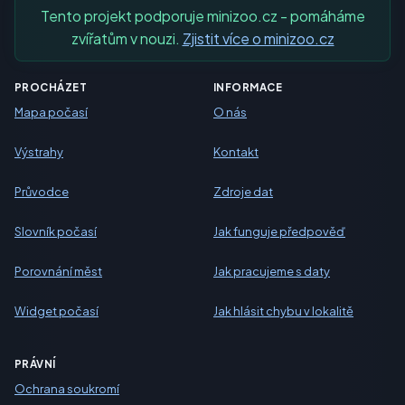
Tento projekt podporuje minizoo.cz - pomáháme
zvířatům v nouzi.
Zjistit více o minizoo.cz
PROCHÁZET
INFORMACE
Mapa počasí
O nás
Výstrahy
Kontakt
Průvodce
Zdroje dat
Slovník počasí
Jak funguje předpověď
Porovnání měst
Jak pracujeme s daty
Widget počasí
Jak hlásit chybu v lokalitě
PRÁVNÍ
Ochrana soukromí