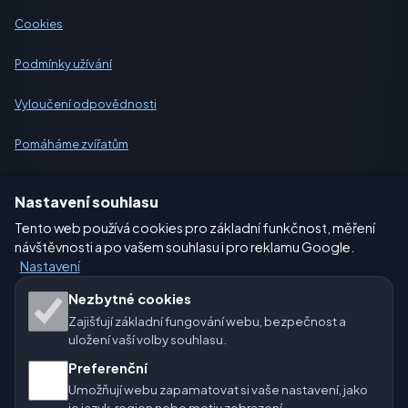
Cookies
Podmínky užívání
Vyloučení odpovědnosti
Pomáháme zvířatům
Sitemap
Nastavení souhlasu
Tento web používá cookies pro základní funkčnost, měření
Nastavení
návštěvnosti a po vašem souhlasu i pro reklamu Google.
Nastavení
Naše weby o počasí:
Nezbytné cookies
Zajišťují základní fungování webu, bezpečnost a
🇨🇿 Česko
🇭🇷 Chorvatsko
🇧🇬 Bulharsko
uložení vaší volby souhlasu.
Preferenční
🇩🇪🇦🇹🇨🇭 Německo / Rakousko / Švýcarsko
Umožňují webu zapamatovat si vaše nastavení, jako
je jazyk, region nebo motiv zobrazení.