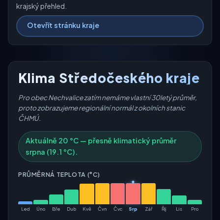
krajský přehled.
Otevřít stránku kraje
Klima Středočeského kraje
Pro obec Nechvalice zatím nemáme vlastní 30letý průměr,
proto zobrazujeme regionální normál z okolních stanic
ČHMÚ.
Aktuálně 20 °C — přesně klimatický průměr
srpna (19.1 °C).
PRŮMĚRNÁ TEPLOTA (°C)
Led
Úno
Bře
Dub
Kvě
Čvn
Čvc
Srp
Zář
Říj
Lis
Pro