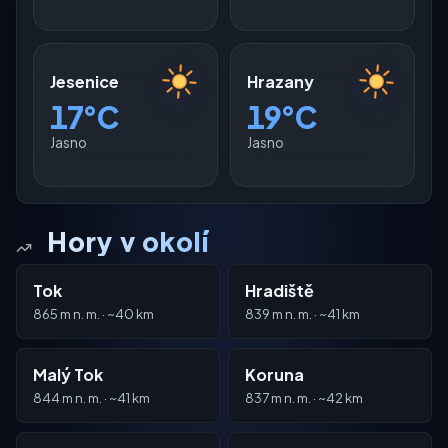
Jesenice
Hrazany
17°C
19°C
Jasno
Jasno
Hory v okolí
Tok
Hradiště
865 m n. m. · ~40 km
839 m n. m. · ~41 km
Malý Tok
Koruna
844 m n. m. · ~41 km
837 m n. m. · ~42 km