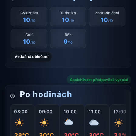
Cyklistika
Turistika
Zahradničení
10
10
10
/10
/10
/10
Golf
Běh
10
9
/10
/10
Vzdušné oblečení
Spolehlivost předpovědi: vysoká
Po hodinách
08:00
09:00
10:00
11:00
12:00
28°C
30°C
30°C
30°C
31°C