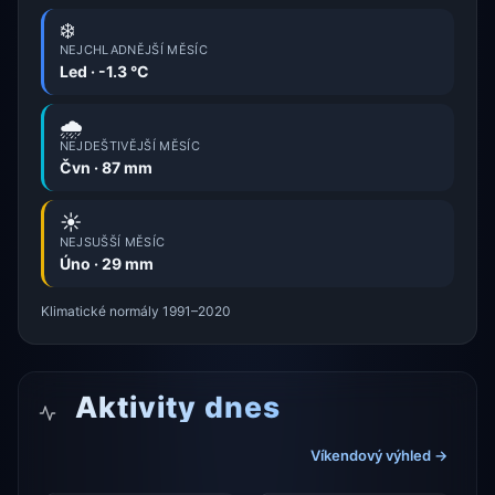
❄️
NEJCHLADNĚJŠÍ MĚSÍC
Led · -1.3 °C
🌧️
NEJDEŠTIVĚJŠÍ MĚSÍC
Čvn · 87 mm
☀️
NEJSUŠŠÍ MĚSÍC
Úno · 29 mm
Klimatické normály 1991–2020
Aktivity dnes
Víkendový výhled →