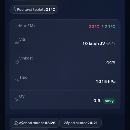
Pocitová teplota
21°C
Max / Min
33°C
/
21°C
Vítr
10 km/h
JV
větřík
Vlhkost
44%
Tlak
1015 hPa
UV
0,9
Nízký
Východ slunce
05:26
Západ slunce
20:21