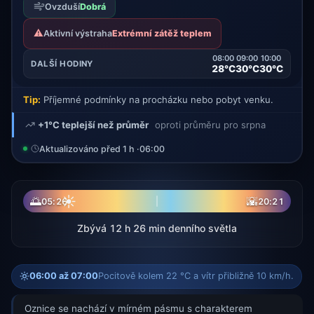
Ovzduší
Dobrá
⚠️
Aktivní výstraha
Extrémní zátěž teplem
08:00
09:00
10:00
DALŠÍ HODINY
28°C
30°C
30°C
Tip:
Příjemné podmínky na procházku nebo pobyt venku.
+1°C teplejší než průměr
oproti průměru pro srpna
Aktualizováno před 1 h ·
06:00
☀
🌅
🌇
05:26
20:21
Zbývá 12 h 26 min denního světla
06:00 až 07:00
Pocitově kolem 22 °C a vítr přibližně 10 km/h.
Oznice se nachází v mírném pásmu s charakterem