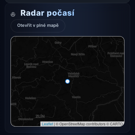
Radar počasí
Otevřít v plné mapě
Radarový snímek momentálně není dostupný.
Otevřít v plné mapě
Otevřít v plné mapě →
Zkusit znovu
Leaflet
|
© OpenStreetMap contributors © CARTO