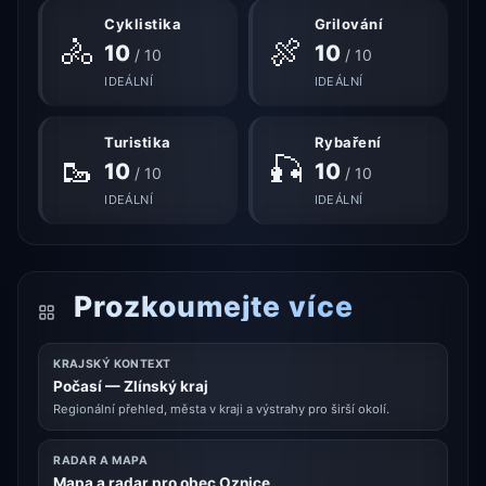
Cyklistika
Grilování
🚴
🍖
10
10
/ 10
/ 10
IDEÁLNÍ
IDEÁLNÍ
Turistika
Rybaření
🥾
🎣
10
10
/ 10
/ 10
IDEÁLNÍ
IDEÁLNÍ
Prozkoumejte více
KRAJSKÝ KONTEXT
Počasí — Zlínský kraj
Regionální přehled, města v kraji a výstrahy pro širší okolí.
RADAR A MAPA
Mapa a radar pro obec Oznice