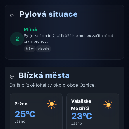
Pylová situace
Mírná
Pyl je zatím mírný, citlivější lidé mohou začít vnímat
2
první projevy.
trávy
plevele
Blízká města
Další blízké lokality okolo obce Oznice.
Valašské
Pržno
Meziříčí
25°C
23°C
Jasno
Jasno