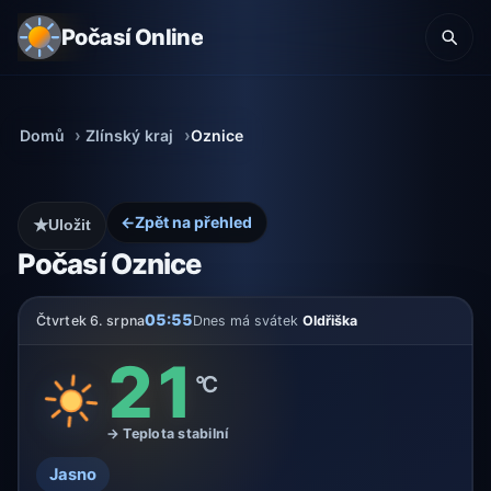
Počasí Online
Domů
Zlínský kraj
Oznice
←
Zpět na přehled
★
Uložit
Počasí Oznice
05:55
Čtvrtek 6. srpna
Dnes má svátek
Oldřiška
21
°C
→ Teplota stabilní
Jasno