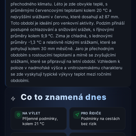
přechodného klimatu. Léto je zde obvykle teplé, s
průměrnými červencovými teplotami kolem 20 °C a
nejvyššími srážkami v červnu, které dosahují až 87 mm.
Toto období je ideální pro venkovní aktivity. Podzim přináší
postupné ochlazování a snižování srážek, s říjnovými
průměry kolem 9,9 °C. Zima je chladná, s lednovými
průměry -1,3 °C a relativně nízkými srážkami, které se
pohybují kolem 30 mm měsíčně. Jaro je přechodným
obdobím s rostoucími teplotami a mírně se zvyšujícími
srážkami, které se připravují na letní období. Vzhledem k
poloze v nadmořské výšce a vnitrozemskému charakteru
se zde vyskytují typické výkyvy teplot mezi ročními
obdobími.
Co to znamená dnes
NA VÝLET
PRO ŘIDIČE
Příjemné podmínky,
Podmínky na cestách
kolem 21 °C
bez rizik