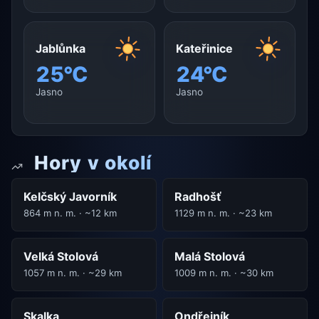
Jablůnka
Kateřinice
25°C
24°C
Jasno
Jasno
Hory v okolí
Kelčský Javorník
Radhošť
864 m n. m. · ~12 km
1129 m n. m. · ~23 km
Velká Stolová
Malá Stolová
1057 m n. m. · ~29 km
1009 m n. m. · ~30 km
Skalka
Ondřejník