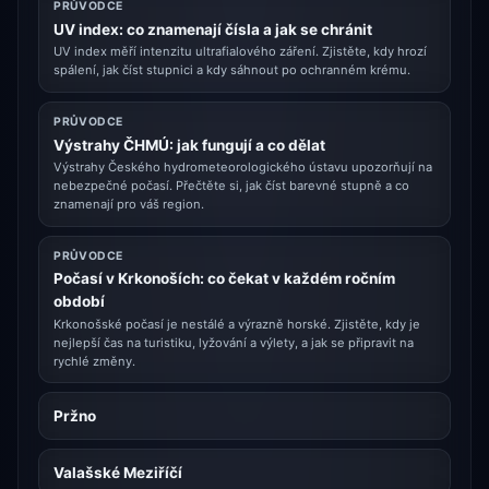
PRŮVODCE
UV index: co znamenají čísla a jak se chránit
UV index měří intenzitu ultrafialového záření. Zjistěte, kdy hrozí
spálení, jak číst stupnici a kdy sáhnout po ochranném krému.
PRŮVODCE
Výstrahy ČHMÚ: jak fungují a co dělat
Výstrahy Českého hydrometeorologického ústavu upozorňují na
nebezpečné počasí. Přečtěte si, jak číst barevné stupně a co
znamenají pro váš region.
PRŮVODCE
Počasí v Krkonoších: co čekat v každém ročním
období
Krkonošské počasí je nestálé a výrazně horské. Zjistěte, kdy je
nejlepší čas na turistiku, lyžování a výlety, a jak se připravit na
rychlé změny.
Pržno
Valašské Meziříčí