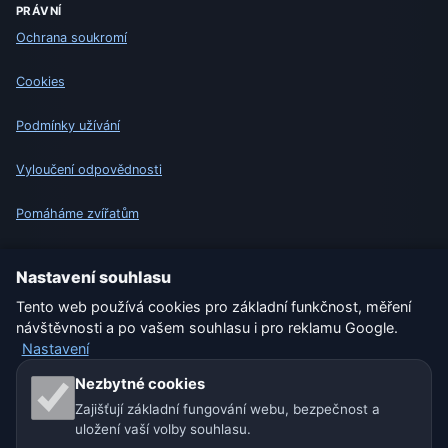
PRÁVNÍ
Ochrana soukromí
Cookies
Podmínky užívání
Vyloučení odpovědnosti
Pomáháme zvířatům
Sitemap
Nastavení souhlasu
Tento web používá cookies pro základní funkčnost, měření
Nastavení
návštěvnosti a po vašem souhlasu i pro reklamu Google.
Nastavení
Naše weby o počasí:
Nezbytné cookies
Zajišťují základní fungování webu, bezpečnost a
🇨🇿 Česko
🇭🇷 Chorvatsko
🇧🇬 Bulharsko
uložení vaší volby souhlasu.