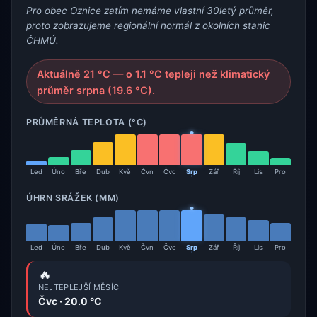
Pro obec Oznice zatím nemáme vlastní 30letý průměr,
proto zobrazujeme regionální normál z okolních stanic
ČHMÚ.
Aktuálně 21 °C — o 1.1 °C tepleji než klimatický
průměr srpna (19.6 °C).
PRŮMĚRNÁ TEPLOTA (°C)
Led
Úno
Bře
Dub
Kvě
Čvn
Čvc
Srp
Zář
Říj
Lis
Pro
ÚHRN SRÁŽEK (MM)
Led
Úno
Bře
Dub
Kvě
Čvn
Čvc
Srp
Zář
Říj
Lis
Pro
🔥
NEJTEPLEJŠÍ MĚSÍC
Čvc · 20.0 °C