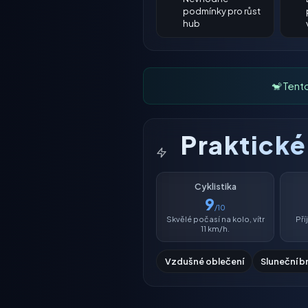
podmínky pro růst
hub
🐒 Tent
Praktick
Cyklistika
9
/10
Skvělé počasí na kolo, vítr
Př
11 km/h.
Vzdušné oblečení
Sluneční b