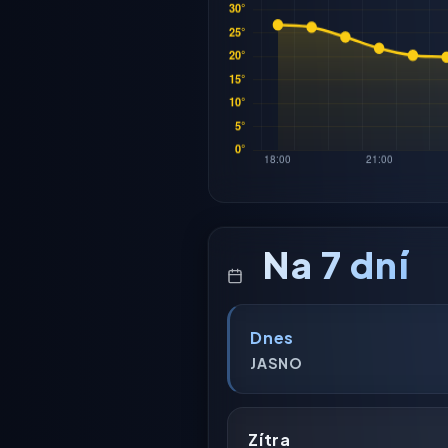
Na 7 dní
Dnes
JASNO
Zítra