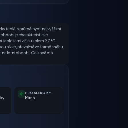
icky teplá, s průměrnými nejvyššími
období je charakteristické
teplotami v říjnu kolem 9,7 °C.
jsou nízké, převážně ve formě sněhu.
í na letní období. Celkově má
PRO ALERGIKY
nky
Mírná