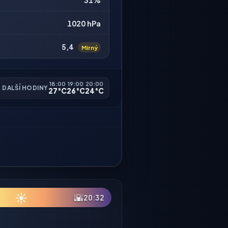
31%
1020 hPa
5,4
Mírný
18:00
19:00
20:00
DALŠÍ HODINY
27°C
26°C
24°C
☀
🌇
20:32