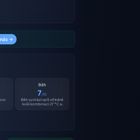
 nás →
Běh
7
/10
 pro
Běh vychází spíš středně
kvůli kombinaci 27 °C a
vlhkosti 31 %.