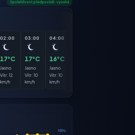
Spolehlivost předpovědi: vysoká
02:00
03:00
04:00
05:00
06:00
07:
17°C
17°C
16°C
15°C
15°C
16°
Jasno
Jasno
Jasno
Jasno
Jasno
Obla
Vítr:
12
Vítr:
10
Vítr:
10
Vítr:
9
Vítr:
9
Vítr:
1
km/h
km/h
km/h
km/h
km/h
km/h