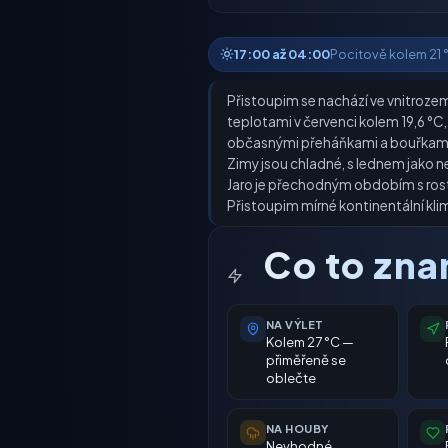
17:00 až 04:00
Pocitově kolem 21 °C
Přistoupim se nachází ve vnitrozems
teplotami v červenci kolem 19,6 °C
občasnými přeháňkami a bouřkami. 
Zimy jsou chladné, s lednem jako n
Jaro je přechodným obdobím s rosto
Přistoupim mírné kontinentální klim
Co to zn
NA VÝLET
Kolem 27 °C —
přiměřeně se
oblečte
NA HOUBY
Nevhodné