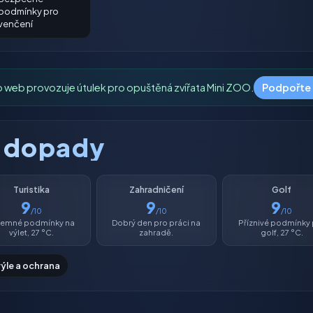
podmínky pro
venčení
o web provozuje útulek pro opuštěná zvířata Mini ZOO.
Podpořte
é dopady
Turistika
Zahradničení
Golf
9
9
9
/10
/10
/10
íjemné podmínky na
Dobrý den pro práci na
Příznivé podmínky
výlet, 27 °C.
zahradě.
golf, 27 °C.
rýle a ochrana