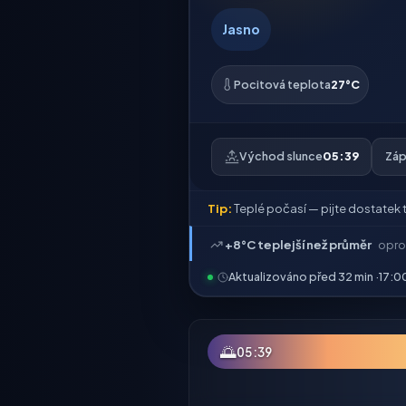
Jasno
Pocitová teplota
27°C
Východ slunce
05:39
Záp
Tip:
Teplé počasí — pijte dostatek t
+8°C teplejší než průměr
opro
Aktualizováno před 32 min ·
17:0
🌅
05:39