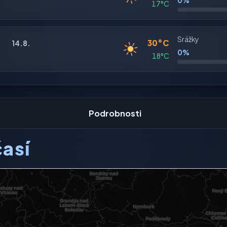
0%
17°C
Srážky
30°C
14.8.
0%
18°C
Podrobnosti
así
ení dostupný.