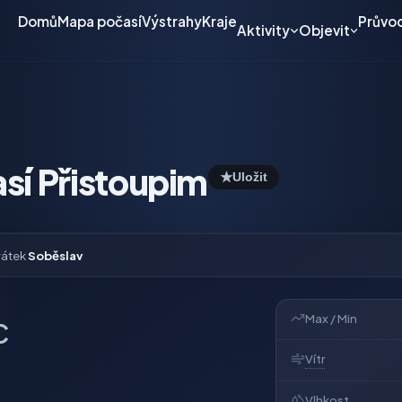
Domů
Mapa počasí
Výstrahy
Kraje
Průvo
Aktivity
Objevit
sí Přistoupim
★
Uložit
vátek
Soběslav
Max / Min
C
Vítr
Vlhkost