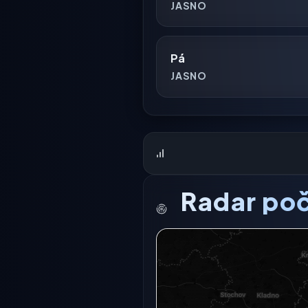
JASNO
Pá
JASNO
Radar poč
Radarový snímek momentálně n