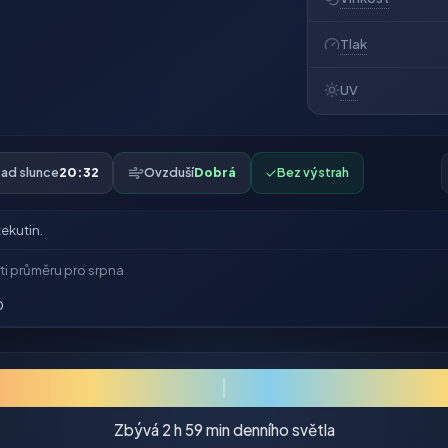
Tlak
UV
ad slunce
20:32
Ovzduší
Dobrá
✓
Bez výstrah
ekutin.
ti průměru pro srpna
0
Zbývá 2 h 59 min denního světla