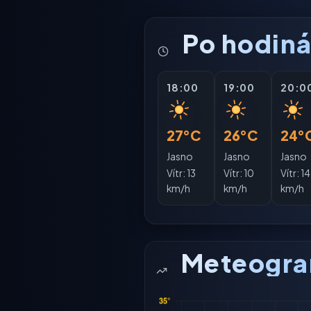
Po hodin
18:00
19:00
20:0
27°C
26°C
24°
Jasno
Jasno
Jasno
Vítr:
13
Vítr:
10
Vítr:
14
km/h
km/h
km/h
Meteogr