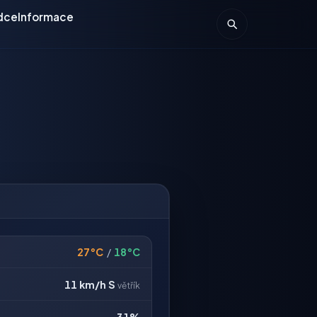
dce
Informace
27°C
/
18°C
11 km/h
S
větřík