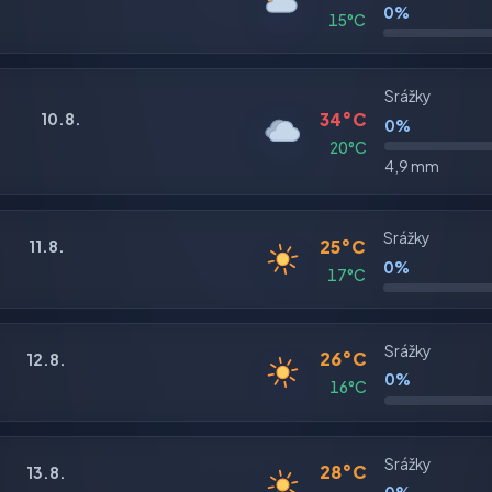
0%
15°C
Srážky
34°C
10.8.
0%
20°C
4,9 mm
Srážky
25°C
11.8.
0%
17°C
Srážky
26°C
12.8.
0%
16°C
Srážky
28°C
13.8.