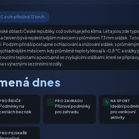
 a vítr přibližně 12 km/h.
ké oblasti České republiky, což ovlivňuje jeho klima. Léta jsou zde typ
, a červen bývá nejdeštivějším měsícem s průměrem 73 mm srážek. Toto 
Podzim přináší postupné ochlazování a snižování srážek, s průměrnými 
ejchladnějším měsícem, kdy průměrné teploty klesají k -0,8 °C a srážky 
ucími teplotami a postupně se zvyšujícími srážkami, které se připravuj
a s výraznými sezónními rozdíly.
amená dnes
PRO ŘIDIČE
PRO ZAHRADU
NA SPORT
Podmínky na
Příznivé podmínky
Ideální podmí
cestách bez rizik
pro zahradu
pro venkovní
aktivity
PRO PEJSKAŘE
Bezpečné