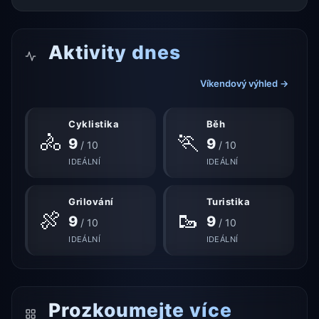
Aktivity dnes
Víkendový výhled →
Cyklistika
Běh
🚴
🏃
9
9
/ 10
/ 10
IDEÁLNÍ
IDEÁLNÍ
Grilování
Turistika
🍖
🥾
9
9
/ 10
/ 10
IDEÁLNÍ
IDEÁLNÍ
Prozkoumejte více