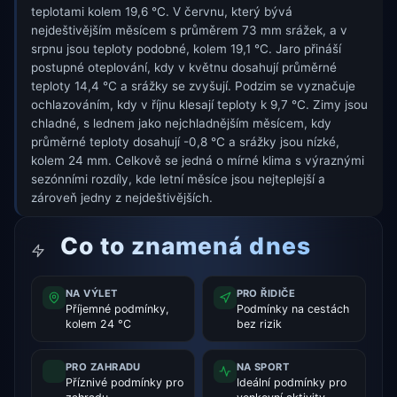
teplotami kolem 19,6 °C. V červnu, který bývá
nejdeštivějším měsícem s průměrem 73 mm srážek, a v
srpnu jsou teploty podobné, kolem 19,1 °C. Jaro přináší
postupné oteplování, kdy v květnu dosahují průměrné
teploty 14,4 °C a srážky se zvyšují. Podzim se vyznačuje
ochlazováním, kdy v říjnu klesají teploty k 9,7 °C. Zimy jsou
chladné, s lednem jako nejchladnějším měsícem, kdy
průměrné teploty dosahují -0,8 °C a srážky jsou nízké,
kolem 24 mm. Celkově se jedná o mírné klima s výraznými
sezónními rozdíly, kde letní měsíce jsou nejteplejší a
zároveň jedny z nejdeštivějších.
Co to znamená dnes
NA VÝLET
PRO ŘIDIČE
Příjemné podmínky,
Podmínky na cestách
kolem 24 °C
bez rizik
PRO ZAHRADU
NA SPORT
Příznivé podmínky pro
Ideální podmínky pro