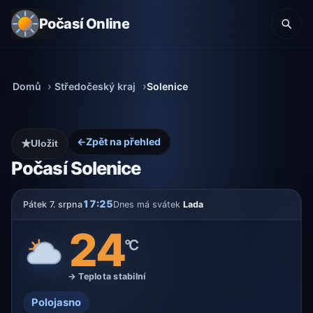
Počasí Online
Domů
Středočeský kraj
Solenice
←
Zpět na přehled
★
Uložit
Počasí Solenice
17:25
Pátek 7. srpna
Dnes má svátek
Lada
24
°C
→ Teplota stabilní
Polojasno