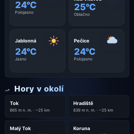
24°C
25°C
Polojasno
Oblačno
Jablonná
Pečice
24°C
24°C
Jasno
Polojasno
Hory v okolí
Tok
Hradiště
865 m n. m. · ~25 km
839 m n. m. · ~25 km
Malý Tok
Koruna