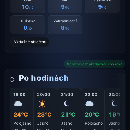
Golf
Běh
Cyklistika
10
9
9
/10
/10
/10
Turistika
Zahradničení
9
9
/10
/10
Vzdušné oblečení
Spolehlivost předpovědi: vysoká
Po hodinách
19:00
20:00
21:00
22:00
23:00
24°C
23°C
21°C
20°C
19°C
Polojasno
Jasno
Jasno
Polojasno
Jasno