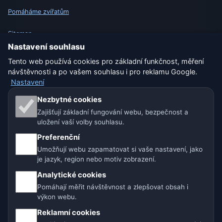
Pomáháme zvířatům
Sitemap
Nastavení souhlasu
Nastavení
Tento web používá cookies pro základní funkčnost, měření
návštěvnosti a po vašem souhlasu i pro reklamu Google.
Nastavení
Naše weby o počasí:
Nezbytné cookies
Zajišťují základní fungování webu, bezpečnost a
🇨🇿 Česko
🇭🇷 Chorvatsko
🇧🇬 Bulharsko
uložení vaší volby souhlasu.
🇩🇪🇦🇹🇨🇭 Německo / Rakousko / Švýcarsko
Preferenční
Umožňují webu zapamatovat si vaše nastavení, jako
🌎 Latinská Amerika a Španělsko
je jazyk, region nebo motiv zobrazení.
Analytické cookies
🇮🇳 Jižní a jihovýchodní Asie
🌍 Mezinárodní síť počasí
Pomáhají měřit návštěvnost a zlepšovat obsah i
výkon webu.
Provozovatel: Spolek Minizoo.cz z.s. | IČO: 21135550 |
Reklamní cookies
info@pocasi.online