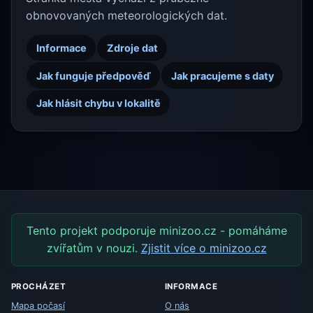
obnovovaných meteorologických dat.
Informace
Zdroje dat
Jak funguje předpověď
Jak pracujeme s daty
Jak hlásit chybu v lokalitě
Tento projekt podporuje minizoo.cz - pomáháme
zvířatům v nouzi.
Zjistit více o minizoo.cz
PROCHÁZET
INFORMACE
Mapa počasí
O nás