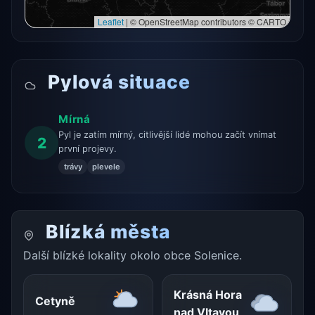
Leaflet
|
© OpenStreetMap contributors © CARTO
Pylová situace
Mírná
Pyl je zatím mírný, citlivější lidé mohou začít vnímat
2
první projevy.
trávy
plevele
Blízká města
Další blízké lokality okolo obce Solenice.
Krásná Hora
Cetyně
nad Vltavou