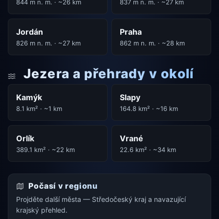
844 m n. m. · ~26 km
837 m n. m. · ~27 km
Jordán
Praha
826 m n. m. · ~27 km
862 m n. m. · ~28 km
Jezera a přehrady v okolí
Kamýk
Slapy
8.1 km² · ~1 km
164.8 km² · ~16 km
Orlík
Vrané
389.1 km² · ~22 km
22.6 km² · ~34 km
Počasí v regionu
Projděte další města — Středočeský kraj a navazující
krajský přehled.