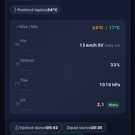
Pocitová teplota
24°C
Max / Min
24°C
/
17°C
Vítr
13 km/h
SV
slabý vítr
Vlhkost
33%
Tlak
1019 hPa
UV
2,1
Nízký
Východ slunce
05:42
Západ slunce
20:35