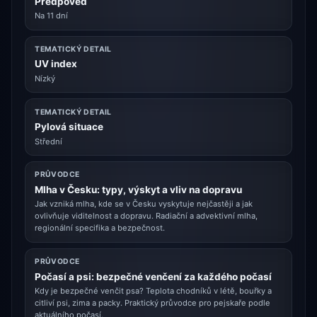
Předpověď
Na 11 dní
TEMATICKÝ DETAIL
UV index
Nízký
TEMATICKÝ DETAIL
Pylová situace
Střední
PRŮVODCE
Mlha v Česku: typy, výskyt a vliv na dopravu
Jak vzniká mlha, kde se v Česku vyskytuje nejčastěji a jak
ovlivňuje viditelnost a dopravu. Radiační a advektivní mlha,
regionální specifika a bezpečnost.
PRŮVODCE
Počasí a psi: bezpečné venčení za každého počasí
Kdy je bezpečné venčit psa? Teplota chodníků v létě, bouřky a
citliví psi, zima a packy. Praktický průvodce pro pejskaře podle
aktuálního počasí.