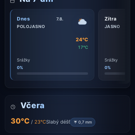
Dnes
Zítra
7.8.
POLOJASNO
JASNO
24°C
17°C
Srážky
Srážky
0%
0%
Včera
30°C
/
23°C
Slabý déšť
☔ 0,7 mm