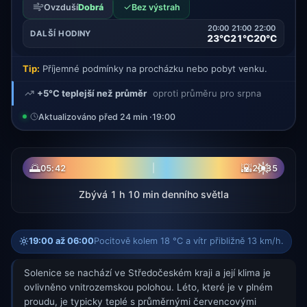
✓
Ovzduší
Dobrá
Bez výstrah
20:00
21:00
22:00
DALŠÍ HODINY
23°C
21°C
20°C
Tip:
Příjemné podmínky na procházku nebo pobyt venku.
+5°C teplejší než průměr
oproti průměru pro srpna
Aktualizováno před 24 min ·
19:00
☀
🌅
🌇
05:42
20:35
Zbývá 1 h 10 min denního světla
19:00 až 06:00
Pocitově kolem 18 °C a vítr přibližně 13 km/h.
Solenice se nachází ve Středočeském kraji a její klima je
ovlivněno vnitrozemskou polohou. Léto, které je v plném
proudu, je typicky teplé s průměrnými červencovými