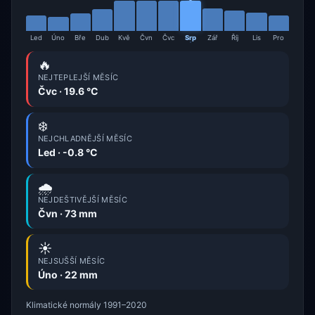
Led
Úno
Bře
Dub
Kvě
Čvn
Čvc
Srp
Zář
Říj
Lis
Pro
🔥
NEJTEPLEJŠÍ MĚSÍC
Čvc · 19.6 °C
❄️
NEJCHLADNĚJŠÍ MĚSÍC
Led · -0.8 °C
🌧️
NEJDEŠTIVĚJŠÍ MĚSÍC
Čvn · 73 mm
☀️
NEJSUŠŠÍ MĚSÍC
Úno · 22 mm
Klimatické normály 1991–2020