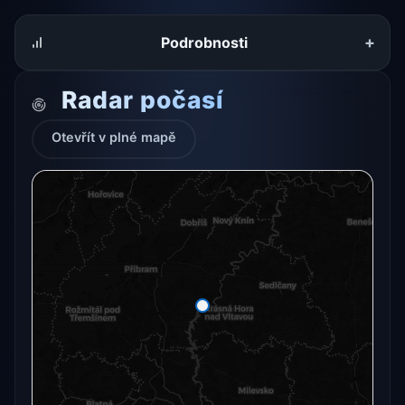
+
Podrobnosti
Radar počasí
Otevřít v plné mapě
Radarový snímek momentálně není dostupný.
Otevřít v plné mapě
Otevřít v plné mapě →
Zkusit znovu