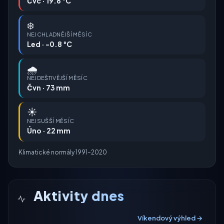
Čvc · 19.6 °C
❄️
NEJCHLADNĚJŠÍ MĚSÍC
Led · -0.8 °C
🌧️
NEJDEŠTIVĚJŠÍ MĚSÍC
Čvn · 73 mm
☀️
NEJSUŠŠÍ MĚSÍC
Úno · 22 mm
Klimatické normály 1991–2020
Aktivity dnes
Víkendový výhled →