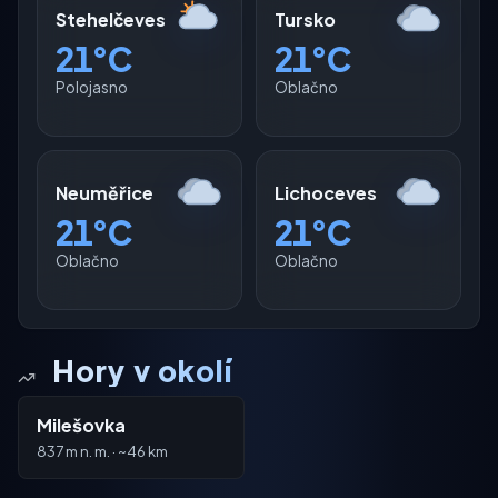
Stehelčeves
Tursko
21°C
21°C
Polojasno
Oblačno
Neuměřice
Lichoceves
21°C
21°C
Oblačno
Oblačno
Hory v okolí
Milešovka
837 m n. m. · ~46 km