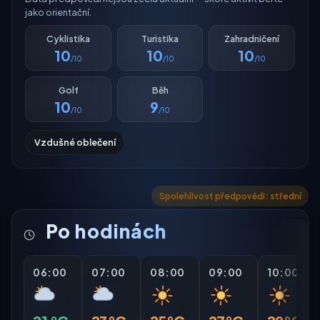
jako orientační.
Cyklistika
Turistika
Zahradničení
10
10
10
/10
/10
/10
Golf
Běh
10
9
/10
/10
Vzdušné oblečení
Spolehlivost předpovědi: střední
Po hodinách
06:00
07:00
08:00
09:00
10:00