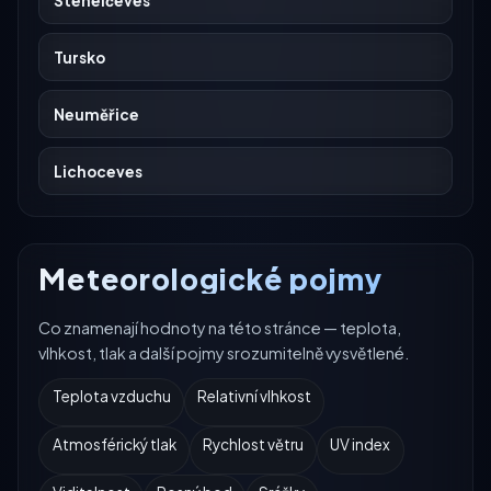
Stehelčeves
Tursko
Neuměřice
Lichoceves
Meteorologické pojmy
Co znamenají hodnoty na této stránce — teplota,
vlhkost, tlak a další pojmy srozumitelně vysvětlené.
Teplota vzduchu
Relativní vlhkost
Atmosférický tlak
Rychlost větru
UV index