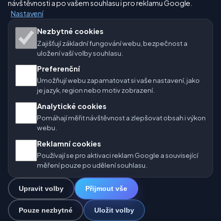
návštěvnosti a po vašem souhlasu i pro reklamu Google.
Nastavení
Naše weby o počasí:
Nezbytné cookies
Zajišťují základní fungování webu, bezpečnost a
🇨🇿 Česko
🇭🇷 Chorvatsko
🇧🇬 Bulharsko
uložení vaší volby souhlasu.
Preferenční
🇩🇪🇦🇹🇨🇭 Německo / Rakousko / Švýcarsko
Umožňují webu zapamatovat si vaše nastavení, jako
je jazyk, region nebo motiv zobrazení.
🌎 Latinská Amerika a Španělsko
Analytické cookies
🇮🇳 Jižní a jihovýchodní Asie
🌍 Mezinárodní síť počasí
Pomáhají měřit návštěvnost a zlepšovat obsah i výkon
webu.
Provozovatel: Spolek Minizoo.cz z.s. | IČO: 21135550 |
Reklamní cookies
info@pocasi.online
Používají se pro aktivaci reklam Google a související
© 2026 Počasí Online · Meteorologická data: MET Norway · Open-
měření pouze po udělení souhlasu.
Meteo. Výstrahy počasí: ČHMÚ.
Upravit volby
Přijmout vše
0
Pouze nezbytné
Uložit volby
☁️