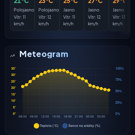
21°C
23°C
25°C
27°C
29°C
Polojasno
Polojasno
Jasno
Jasno
Jasno
Vítr:
11
Vítr:
12
Vítr:
11
Vítr:
12
Vítr:
13
km/h
km/h
km/h
km/h
km/h
Meteogram