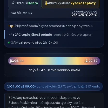
Ovzduší
Dobrá
🌡️
Aktivní výstraha
Vysoké teploty
07:00
08:00
09:00
DALŠÍ HODINY
23°C
25°C
27°C
Tip:
Příjemné podmínky na procházku nebo pobyt venku.
+2°C teplejší než průměr
oproti průměru pro srpna
Aktualizováno před 2 h ·
04:00
☀
🌅
🌇
05:44
20:31
Zbývá 14 h 18 min denního světla
04:00 až 09:00
Pocitově kolem 23 °C a vítr přibližně 10 km/h.
Zákolany se nachází ve vnitrozemské poloze ve
Středočeském kraji. Léta jsou zde typicky teplá, s
průměrnými nejvyššími teplotami kolem 20 °C v červenci,