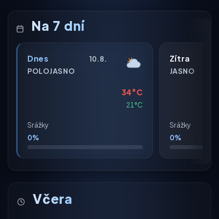
Na 7 dní
Dnes
Zítra
10.8.
POLOJASNO
JASNO
34°C
21°C
Srážky
Srážky
0%
0%
Včera