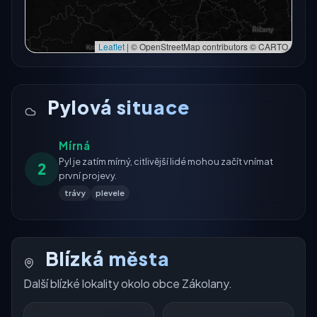
Leaflet
|
© OpenStreetMap contributors © CARTO
Pylová situace
Mírná
Pyl je zatím mírný, citlivější lidé mohou začít vnímat
2
první projevy.
trávy
plevele
Blízká města
Další blízké lokality okolo obce Zákolany.