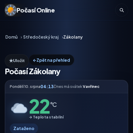
Počasí Online
Domů
Středočeský kraj
Zákolany
←
Zpět na přehled
★
Uložit
Počasí Zákolany
04:13
Pondělí 10. srpna
Dnes má svátek
Vavřinec
22
°C
→ Teplota stabilní
Zataženo