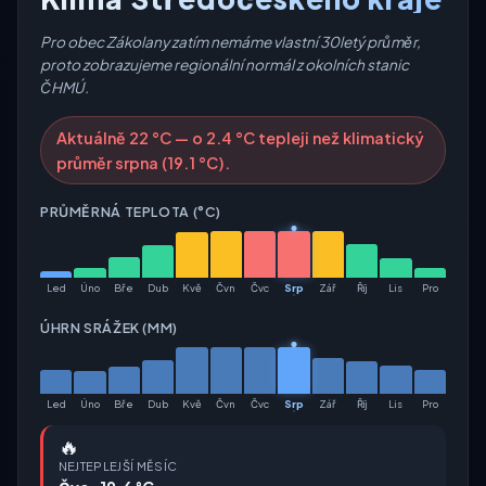
Pro obec Zákolany zatím nemáme vlastní 30letý průměr,
proto zobrazujeme regionální normál z okolních stanic
ČHMÚ.
Aktuálně 22 °C — o 2.4 °C tepleji než klimatický
průměr srpna (19.1 °C).
PRŮMĚRNÁ TEPLOTA (°C)
Led
Úno
Bře
Dub
Kvě
Čvn
Čvc
Srp
Zář
Říj
Lis
Pro
ÚHRN SRÁŽEK (MM)
Led
Úno
Bře
Dub
Kvě
Čvn
Čvc
Srp
Zář
Říj
Lis
Pro
🔥
NEJTEPLEJŠÍ MĚSÍC