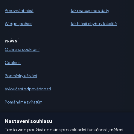
Porovnání měst
Jak pracujeme s daty
Widget počasí
Jak hlásit chybu v lokalitě
PRÁVNÍ
Ochrana soukromí
Cookies
Podmínky užívání
Vyloučení odpovědnosti
Pomáháme zvířatům
Sitemap
Nastavení souhlasu
Tento web používá cookies pro základní funkčnost, měření
Nastavení