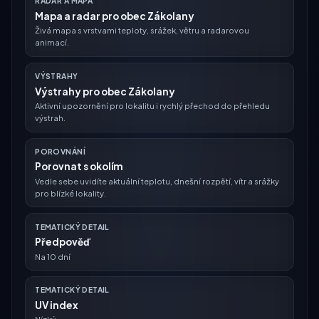
RADAR A MAPA
Mapa a radar pro obec Zákolany
Živá mapa s vrstvami teploty, srážek, větru a radarovou
animací.
VÝSTRAHY
Výstrahy pro obec Zákolany
Aktivní upozornění pro lokalitu i rychlý přechod do přehledu
výstrah.
POROVNÁNÍ
Porovnat s okolím
Vedle sebe uvidíte aktuální teplotu, dnešní rozpětí, vítr a srážky
pro blízké lokality.
TEMATICKÝ DETAIL
Předpověď
Na 10 dní
TEMATICKÝ DETAIL
UV index