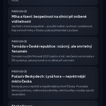
Nízký
PRŮVODCE
Mlha a řízení: bezpečnost na silnici při snížené
viditelnosti
Jak řídit v mlze bezpečně — použití světel, rychlost, vzdálenost.
Kdy se tvoří mlhy v Česku a jak je předvídat z počasí.
PRŮVODCE
Tornáda v České republice: vzácný, ale smrtelný
fenomén
Tornádo na jižní Moravě 2021 zabilo 6 lidí. Jak často se tornáda v
ČR vyskytují, jak je poznat a co dělat při varování.
PRŮVODCE
Počasí v Beskydech: Lysá hora — největrnější
místo Česka
Beskydy jsou nejvlhčí a největrnější pohoří Česka. Poznejte
klima Lysé hory, sněhové podmínky, letní bouřky i rozdíly oproti
Jeseníkům.