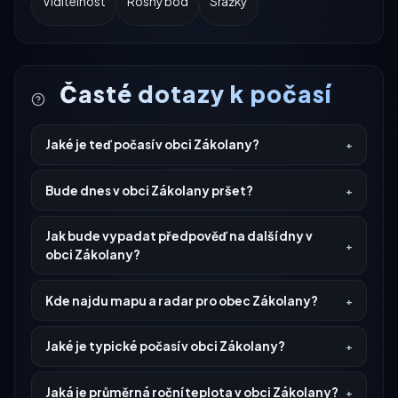
Viditelnost
Rosný bod
Srážky
Časté dotazy k počasí
Jaké je teď počasí v obci Zákolany?
Bude dnes v obci Zákolany pršet?
Jak bude vypadat předpověď na další dny v
obci Zákolany?
Kde najdu mapu a radar pro obec Zákolany?
Jaké je typické počasí v obci Zákolany?
Jaká je průměrná roční teplota v obci Zákolany?