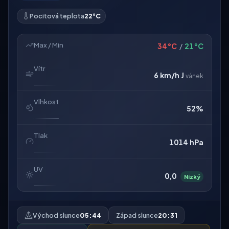
Pocitová teplota
22°C
Max / Min
34°C
/
21°C
Vítr
6 km/h
J
vánek
Vlhkost
52%
Tlak
1014 hPa
UV
0,0
Nízký
Východ slunce
05:44
Západ slunce
20:31