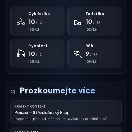
Cyklistika
Turistika
🚴
🥾
10
10
/ 10
/ 10
IDEÁLNÍ
IDEÁLNÍ
Rybaření
Běh
🎣
🏃
10
9
/ 10
/ 10
IDEÁLNÍ
IDEÁLNÍ
Prozkoumejte více
KRAJSKÝ KONTEXT
Počasí — Středočeský kraj
Regionální přehled, města v kraji a výstrahy pro širší okolí.