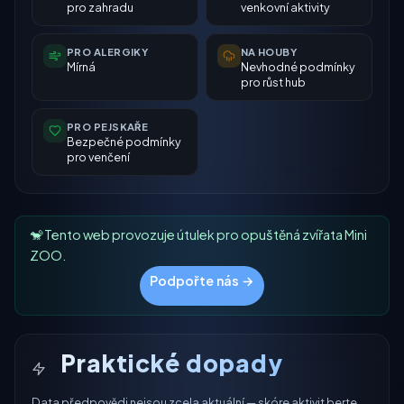
pro zahradu
venkovní aktivity
PRO ALERGIKY
NA HOUBY
Mírná
Nevhodné podmínky
pro růst hub
PRO PEJSKAŘE
Bezpečné podmínky
pro venčení
🐒 Tento web provozuje útulek pro opuštěná zvířata Mini
ZOO.
Podpořte nás →
Praktické dopady
Data předpovědi nejsou zcela aktuální — skóre aktivit berte