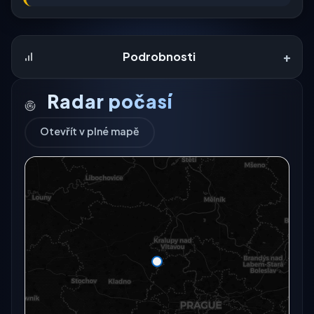
+
Podrobnosti
Radar počasí
Otevřít v plné mapě
Radarový snímek momentálně není dostupný.
Otevřít v plné mapě
Otevřít v plné mapě →
Zkusit znovu