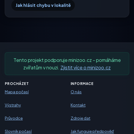
Jak hlásit chybu v lokalitě
Tento projekt podporuje minizoo.cz - pomáháme
zvířatům v nouzi.
Zjistit více o minizoo.cz
PROCHÁZET
INFORMACE
Mapa počasí
O nás
Výstrahy
Kontakt
Průvodce
Zdroje dat
Slovník počasí
Jak funguje předpověď