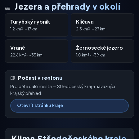
Jezera a přehrady v okolí
Turyňský rybník
Klíčava
1.2 km² · ~17 km
2.3 km² · ~27 km
Vrané
Žernosecké jezero
22.6 km² · ~35 km
1.0 km² · ~39 km
Počasí v regionu
Projděte další města — Středočeský kraj a navazující
krajský přehled.
Otevřít stránku kraje
Klima Středočeského kraje