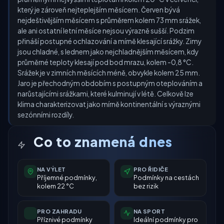
který je zároveň nejteplejším měsícem. Červen bývá
nejdeštivějším měsícem s průměrem kolem 73 mm srážek,
ale ani ostatní letní měsíce nejsou výrazně sušší. Podzim
přináší postupné ochlazování a mírně klesající srážky. Zimy
jsou chladné, s lednem jako nejchladnějším měsícem, kdy
průměrné teploty klesají pod bod mrazu, kolem -0,8 °C.
Srážek je v zimních měsících méně, obvykle kolem 25 mm.
Jaro je přechodným obdobím s postupným oteplováním a
narůstajícími srážkami, které kulminují v létě. Celkově lze
klima charakterizovat jako mírně kontinentální s výraznými
sezónními rozdíly.
Co to znamená dnes
NA VÝLET
PRO ŘIDIČE
Příjemné podmínky,
Podmínky na cestách
kolem 22 °C
bez rizik
PRO ZAHRADU
NA SPORT
Příznivé podmínky
Ideální podmínky pro