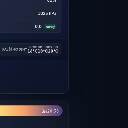
62%
1023 hPa
0,0
Nízký
07:00
08:00
09:00
DALŠÍ HODINY
16°C
18°C
20°C
🌇
20:38