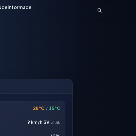
dce
Informace
28°C
/
15°C
9 km/h
SV
větřík