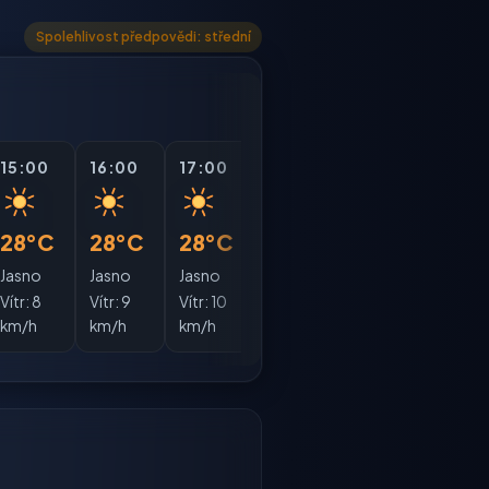
Spolehlivost předpovědi: střední
15:00
16:00
17:00
18:00
19:00
20:
28°C
28°C
28°C
28°C
27°C
26°
Jasno
Jasno
Jasno
Jasno
Jasno
Jasn
Vítr:
8
Vítr:
9
Vítr:
10
Vítr:
11
Vítr:
13
Vítr:
1
km/h
km/h
km/h
km/h
km/h
km/h