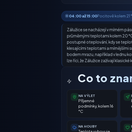
04:00 až 15:00
Pocitově kolem 21 °C
Zálužice se nacházejí v mírném pásm
průměrnými teplotami kolem 20 °C. 
postupné oteplování, kdy se teplot
klesajícími teplotami a mírnějšími 
bodem mrazu, například v lednu kol
lze říci, že Zálužice zažívají klasic
Co to zn
NA VÝLET
Příjemné
podmínky, kolem 16
°C
NA HOUBY
Teplota vyhovuje,