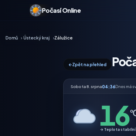
Počasí Online
Domů
Ústecký kraj
Zálužice
Poča
←
Zpět na přehled
04:36
Sobota 8. srpna
Dnes má s
16
°
→ Teplota stabilní