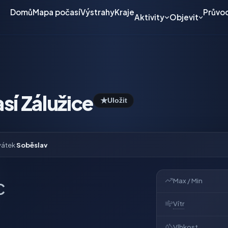
Domů
Mapa počasí
Výstrahy
Kraje
Průvo
Aktivity
Objevit
sí Zálužice
★
Uložit
vátek
Soběslav
Max / Min
C
Vítr
Vlhkost