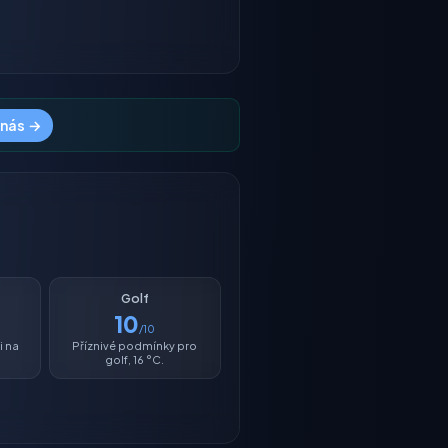
 nás →
Golf
10
/10
i na
Příznivé podmínky pro
golf, 16 °C.