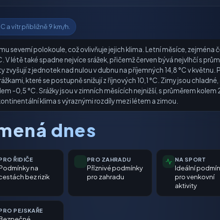
 a vítr přibližně 9 km/h.
u severní polokoule, což ovlivňuje jejich klima. Letní měsíce, zejména če
V létě také spadne nejvíce srážek, přičemž červen bývá nejvlhčí s prů
y zvyšují z jednotek nad nulou v dubnu na příjemných 14,8 °C v květnu.
srážkami, které se postupně snižují z říjnových 10,1 °C. Zimy jsou chlad
em -0,5 °C. Srážky jsou v zimních měsících nejnižší, s průměrem kolem 
ké kontinentální klima s výraznými rozdíly mezi létem a zimou.
amená dnes
PRO ŘIDIČE
PRO ZAHRADU
NA SPORT
Podmínky na
Příznivé podmínky
Ideální podmí
cestách bez rizik
pro zahradu
pro venkovní
aktivity
PRO PEJSKAŘE
Bezpečné