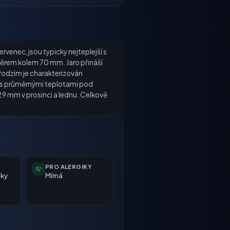
rvenec, jsou typicky nejteplejší s
měrem kolem 70 mm. Jaro přináší
 Podzim je charakterizován
né, s průměrnými teplotami pod
29 mm v prosinci a lednu. Celkově
PRO ALERGIKY
nky
Mírná