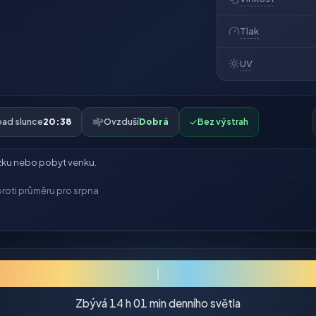
Tlak
UV
ad slunce
20:38
Ovzduší
Dobrá
✓
Bez výstrah
ku nebo pobyt venku.
roti průměru pro srpna
Zbývá 14 h 01 min denního světla