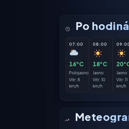
Po hodin
07:00
08:00
09:0
16°C
18°C
20°
Polojasno
Jasno
Jasno
Vítr:
8
Vítr:
10
Vítr:
11
km/h
km/h
km/h
Meteogr