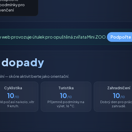
podmínky pro
venčení
o web provozuje útulek pro opuštěná zvířata Mini ZOO.
Podpořte
é dopady
í — skóre aktivit berte jako orientační.
Cyklistika
Turistika
Zahradničení
10
10
10
/10
/10
/10
é počasí na kolo, vítr
Příjemné podmínky na
Dobrý den pro prác
9 km/h.
výlet, 16 °C.
zahradě.