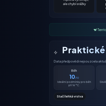
ale chybí srážky
🐒 Tent
Praktick
Data předpovědi nejsou zcela aktuáln
Běh
10
/10
Ideální podmínky pro běh
Skvěl
při 16 °C.
Stačí lehká vrstva