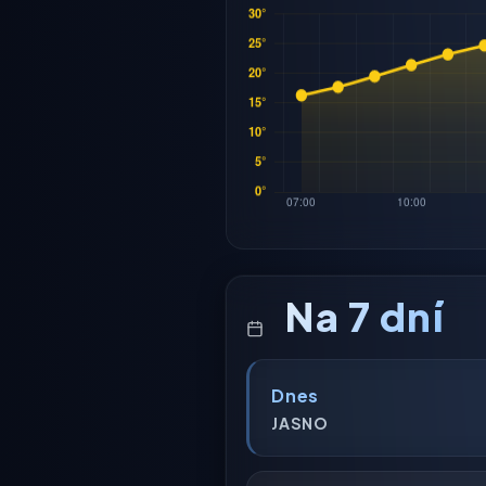
Na 7 dní
Dnes
JASNO