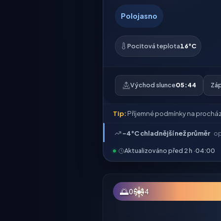
Polojasno
Pocitová teplota
16°C
Východ slunce
05:44
Záp
Tip:
Příjemné podmínky na procház
-4°C chladnější než průměr
op
Aktualizováno před 2 h ·
04:00
☀
🌅
05:44