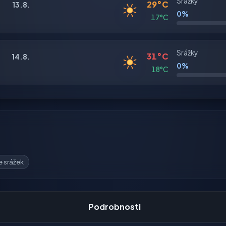
Srážky
29°C
13.8.
0%
17°C
Srážky
31°C
14.8.
0%
18°C
 srážek
Podrobnosti