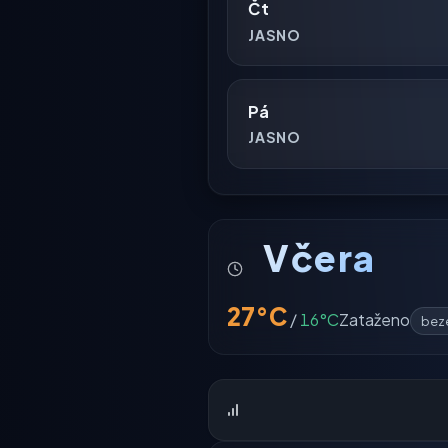
Čt
JASNO
Pá
JASNO
Včera
27°C
/
16°C
Zataženo
beze