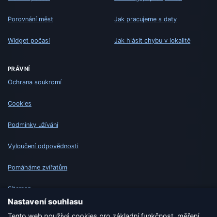
Porovnání měst
Jak pracujeme s daty
Widget počasí
Jak hlásit chybu v lokalitě
PRÁVNÍ
Ochrana soukromí
Cookies
Podmínky užívání
Vyloučení odpovědnosti
Pomáháme zvířatům
Sitemap
Nastavení souhlasu
Nastavení
Tento web používá cookies pro základní funkčnost, měření