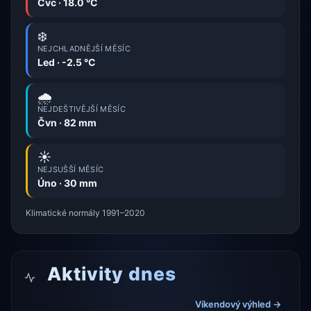
Čvc · 18.0 °C
❄️
NEJCHLADNĚJŠÍ MĚSÍC
Led · -2.5 °C
🌧️
NEJDEŠTIVĚJŠÍ MĚSÍC
Čvn · 82 mm
☀️
NEJSUŠŠÍ MĚSÍC
Úno · 30 mm
Klimatické normály 1991–2020
Aktivity dnes
Víkendový výhled →