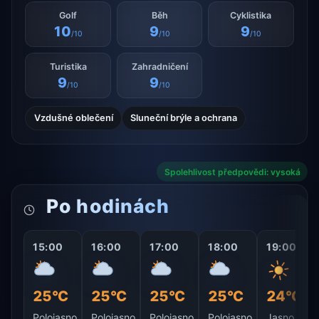
Golf
Běh
Cyklistika
10
9
9
/10
/10
/10
Turistika
Zahradničení
9
9
/10
/10
Vzdušné oblečení
Sluneční brýle a ochrana
Spolehlivost předpovědi: vysoká
Po hodinách
15:00
16:00
17:00
18:00
19:00
25°C
25°C
25°C
25°C
24°C
Polojasno
Polojasno
Polojasno
Polojasno
Jasno