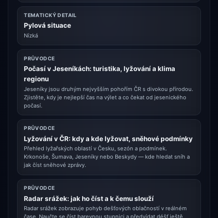
TEMATICKÝ DETAIL
Pylová situace
Nízká
PRŮVODCE
Počasí v Jeseníkách: turistika, lyžování a klima
regionu
Jeseníky jsou druhým nejvyšším pohořím ČR s divokou přírodou.
Zjistěte, kdy je nejlepší čas na výlet a co čekat od jesenického
počasí.
PRŮVODCE
Lyžování v ČR: kdy a kde lyžovat, sněhové podmínky
Přehled lyžařských oblastí v Česku, sezón a podmínek.
Krkonoše, Šumava, Jeseníky nebo Beskydy — kde hledat sníh a
jak číst sněhové zprávy.
PRŮVODCE
Radar srážek: jak ho číst a k čemu slouží
Radar srážek zobrazuje pohyb dešťových oblačností v reálném
čase. Naučte se číst barevnou stupnici a předvídat déšť ještě