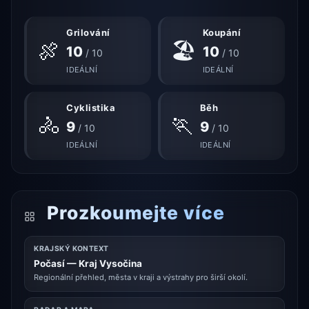
Grilování
Koupání
🍖
🏖
10
10
/ 10
/ 10
IDEÁLNÍ
IDEÁLNÍ
Cyklistika
Běh
🚴
🏃
9
9
/ 10
/ 10
IDEÁLNÍ
IDEÁLNÍ
Prozkoumejte více
KRAJSKÝ KONTEXT
Počasí — Kraj Vysočina
Regionální přehled, města v kraji a výstrahy pro širší okolí.