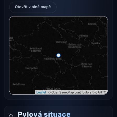
Otevřít v plné mapě
Radarový snímek momentálně není dostupný.
Otevřít v plné mapě
Otevřít v plné mapě →
Zkusit znovu
Leaflet
|
© OpenStreetMap contributors © CARTO
Pylová situace