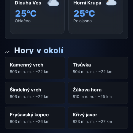
Dlouhá Ves
Horní Krupá
25°C
25°C
Oblačno
Polojasno
Hory v okolí
Kamenný vrch
Tisůvka
803 m n. m. · ~22 km
804 m n. m. · ~22 km
Šindelný vrch
Žákova hora
806 m n. m. · ~22 km
810 m n. m. · ~25 km
Fryšavský kopec
Křivý javor
803 m n. m. · ~26 km
823 m n. m. · ~27 km