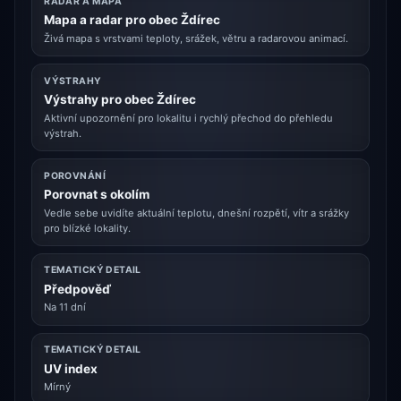
RADAR A MAPA
Mapa a radar pro obec Ždírec
Živá mapa s vrstvami teploty, srážek, větru a radarovou animací.
VÝSTRAHY
Výstrahy pro obec Ždírec
Aktivní upozornění pro lokalitu i rychlý přechod do přehledu
výstrah.
POROVNÁNÍ
Porovnat s okolím
Vedle sebe uvidíte aktuální teplotu, dnešní rozpětí, vítr a srážky
pro blízké lokality.
TEMATICKÝ DETAIL
Předpověď
Na 11 dní
TEMATICKÝ DETAIL
UV index
Mírný