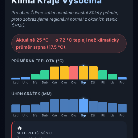
Klima Kraje Vysočina
Pro obec Ždírec zatím nemáme vlastní 30letý průměr,
proto zobrazujeme regionální normál z okolních stanic
ČHMÚ.
Aktuálně 25 °C — o 7.2 °C tepleji než klimatický
průměr srpna (17.5 °C).
PRŮMĚRNÁ TEPLOTA (°C)
Led
Úno
Bře
Dub
Kvě
Čvn
Čvc
Srp
Zář
Říj
Lis
Pro
ÚHRN SRÁŽEK (MM)
Led
Úno
Bře
Dub
Kvě
Čvn
Čvc
Srp
Zář
Říj
Lis
Pro
🔥
NEJTEPLEJŠÍ MĚSÍC