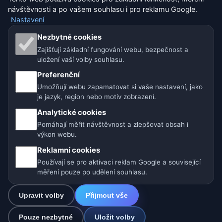
návštěvnosti a po vašem souhlasu i pro reklamu Google.
Nastavení
Naše weby o počasí:
Nezbytné cookies
Zajišťují základní fungování webu, bezpečnost a
🇨🇿 Česko
🇭🇷 Chorvatsko
🇧🇬 Bulharsko
uložení vaší volby souhlasu.
🇩🇪🇦🇹🇨🇭 Německo / Rakousko / Švýcarsko
Preferenční
Umožňují webu zapamatovat si vaše nastavení, jako
🌎 Latinská Amerika a Španělsko
je jazyk, region nebo motiv zobrazení.
Analytické cookies
🇮🇳 Jižní a jihovýchodní Asie
🌍 Mezinárodní síť počasí
Pomáhají měřit návštěvnost a zlepšovat obsah i
výkon webu.
Provozovatel: Spolek Minizoo.cz z.s. | IČO: 21135550 |
Reklamní cookies
info@pocasi.online
Používají se pro aktivaci reklam Google a související
© 2026 Počasí Online · Meteorologická data: MET Norway · Open-
měření pouze po udělení souhlasu.
Meteo. Výstrahy počasí: ČHMÚ.
Upravit volby
Přijmout vše
0
Pouze nezbytné
Uložit volby
☁️