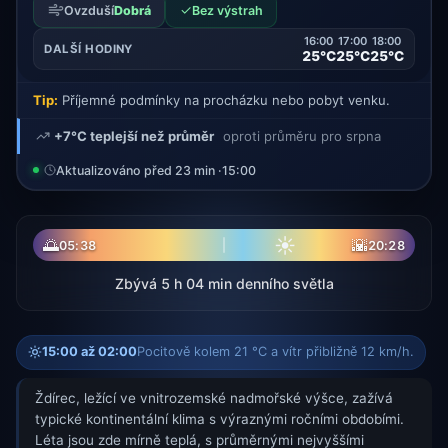
✓
Ovzduší
Dobrá
Bez výstrah
16:00
17:00
18:00
DALŠÍ HODINY
25°C
25°C
25°C
Tip:
Příjemné podmínky na procházku nebo pobyt venku.
+7°C teplejší než průměr
oproti průměru pro srpna
Aktualizováno před 23 min ·
15:00
☀
🌅
🌇
05:38
20:28
Zbývá 5 h 04 min denního světla
15:00 až 02:00
Pocitově kolem 21 °C a vítr přibližně 12 km/h.
Ždírec, ležící ve vnitrozemské nadmořské výšce, zažívá
typické kontinentální klima s výraznými ročními obdobími.
Léta jsou zde mírně teplá, s průměrnými nejvyššími