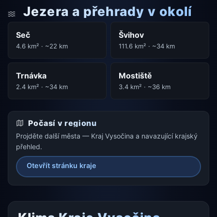
Jezera a přehrady v okolí
Seč
Švihov
4.6 km² · ~22 km
111.6 km² · ~34 km
Trnávka
Mostiště
2.4 km² · ~34 km
3.4 km² · ~36 km
Počasí v regionu
Projděte další města — Kraj Vysočina a navazující krajský
přehled.
Otevřít stránku kraje