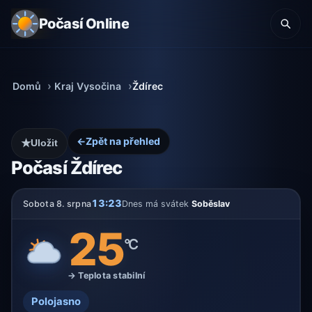
Počasí Online
Domů
Kraj Vysočina
Ždírec
←
Zpět na přehled
★
Uložit
Počasí Ždírec
13:23
Sobota 8. srpna
Dnes má svátek
Soběslav
25
°C
→ Teplota stabilní
Polojasno