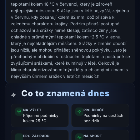
teplotami kolem 18 °C v červenci, který je zároveň
nejteplejším měsícem. Srážky jsou v létě nejvyšší, zejména
v červnu, kdy dosahují kolem 82 mm, což přispívá k
zelenému charakteru krajiny. Podzim přináší postupné
ochlazování a srážky mírně klesají, zatímco zimy jsou
chladné s průměrnými teplotami kolem -2,5 °C v lednu,
který je nejchladnějším měsícem. Srážky v zimním období
jsou nižší, ale mohou přinášet sněhovou pokrývku. Jaro je
přechodným obdobím s rostoucími teplotami a postupně se
zvyšujícími srážkami, které kulminují v létě. Celkově je
klima charakterizováno mírnými léty a chladnými zimami s
nejvyšším úhrnem srážek v letních měsících.
Co to znamená dnes
NA VÝLET
PRO ŘIDIČE
Příjemné podmínky,
Podmínky na cestách
kolem 25 °C
bez rizik
PRO ZAHRADU
NA SPORT