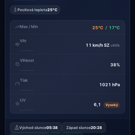
Pocitová teplota
25°C
Max / Min
25°C
/
17°C
Vítr
11 km/h
SZ
větřík
Vlhkost
38%
Tlak
1021 hPa
UV
6,1
Vysoký
Východ slunce
05:38
Západ slunce
20:28