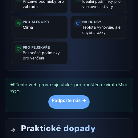
Příznivé podmínky pro
Ideální podmínky pro
zahradu
venkovní aktivity
PRO ALERGIKY
NA HOUBY
Mírná
Teplota vyhovuje, ale
chybí srážky
PRO PEJSKAŘE
Bezpečné podmínky
pro venčení
🐒 Tento web provozuje útulek pro opuštěná zvířata Mini
ZOO.
Podpořte nás →
Praktické dopady