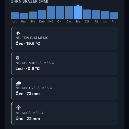
ÚHRN SRÁŽEK (MM)
Led
Úno
Bře
Dub
Kvě
Čvn
Čvc
Srp
Zář
Říj
Lis
Pro
🔥
NEJTEPLEJŠÍ MĚSÍC
Čvc · 19.6 °C
❄️
NEJCHLADNĚJŠÍ MĚSÍC
Led · -0.8 °C
🌧️
NEJDEŠTIVĚJŠÍ MĚSÍC
Čvn · 73 mm
☀️
NEJSUŠŠÍ MĚSÍC
Úno · 22 mm