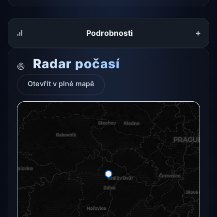
+
Podrobnosti
Radar počasí
Otevřít v plné mapě
Radarový snímek momentálně není dostupný.
Otevřít v plné mapě
Otevřít v plné mapě →
Zkusit znovu