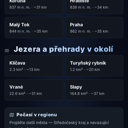
Koruna
Hradiště
837 m n. m. · ~31 km
839 m n. m. · ~34 km
Malý Tok
Praha
844 m n. m. · ~35 km
862 m n. m. · ~35 km
Jezera a přehrady v okolí
Klíčava
Turyňský rybník
2.3 km² · ~13 km
1.2 km² · ~20 km
Vrané
Slapy
22.6 km² · ~31 km
164.8 km² · ~37 km
Počasí v regionu
Projděte další města — Středočeský kraj a navazující