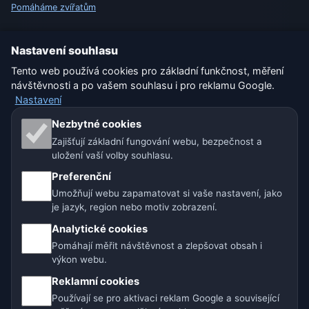
Pomáháme zvířatům
Sitemap
Nastavení souhlasu
Tento web používá cookies pro základní funkčnost, měření
Nastavení
návštěvnosti a po vašem souhlasu i pro reklamu Google.
Nastavení
Naše weby o počasí:
Nezbytné cookies
Zajišťují základní fungování webu, bezpečnost a
🇨🇿 Česko
🇭🇷 Chorvatsko
🇧🇬 Bulharsko
uložení vaší volby souhlasu.
Preferenční
🇩🇪🇦🇹🇨🇭 Německo / Rakousko / Švýcarsko
Umožňují webu zapamatovat si vaše nastavení, jako
je jazyk, region nebo motiv zobrazení.
🌎 Latinská Amerika a Španělsko
Analytické cookies
🇮🇳 Jižní a jihovýchodní Asie
🌍 Mezinárodní síť počasí
Pomáhají měřit návštěvnost a zlepšovat obsah i
výkon webu.
Provozovatel: Spolek Minizoo.cz z.s. | IČO: 21135550 |
Reklamní cookies
info@pocasi.online
Používají se pro aktivaci reklam Google a související
© 2026 Počasí Online · Meteorologická data: MET Norway · Open-