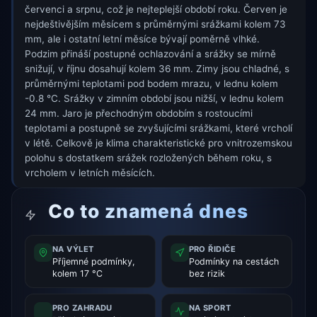
červenci a srpnu, což je nejteplejší období roku. Červen je
nejdeštivějším měsícem s průměrnými srážkami kolem 73
mm, ale i ostatní letní měsíce bývají poměrně vlhké.
Podzim přináší postupné ochlazování a srážky se mírně
snižují, v říjnu dosahují kolem 36 mm. Zimy jsou chladné, s
průměrnými teplotami pod bodem mrazu, v lednu kolem
-0.8 °C. Srážky v zimním období jsou nižší, v lednu kolem
24 mm. Jaro je přechodným obdobím s rostoucími
teplotami a postupně se zvyšujícími srážkami, které vrcholí
v létě. Celkově je klima charakteristické pro vnitrozemskou
polohu s dostatkem srážek rozložených během roku, s
vrcholem v letních měsících.
Co to znamená dnes
NA VÝLET
PRO ŘIDIČE
Příjemné podmínky,
Podmínky na cestách
kolem 17 °C
bez rizik
PRO ZAHRADU
NA SPORT