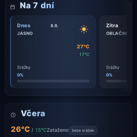
Na 7 dní
Dnes
Zítra
8.8.
JASNO
OBLAČNO
27°C
17°C
Srážky
Srážky
0%
0%
Včera
26°C
/
15°C
Zataženo
beze srážek