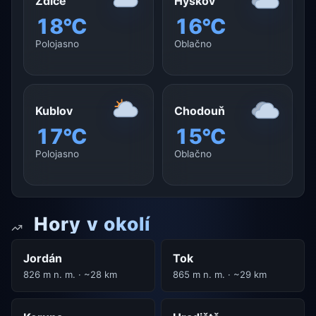
Zdice
Hýskov
18°C
16°C
Polojasno
Oblačno
Kublov
Chodouň
17°C
15°C
Polojasno
Oblačno
Hory v okolí
Jordán
Tok
826 m n. m. · ~28 km
865 m n. m. · ~29 km