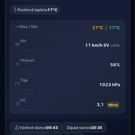
Pocitová teplota
17°C
Max / Min
27°C
/
17°C
Vítr
11 km/h
SV
větřík
Vlhkost
56%
Tlak
1023 hPa
UV
3,1
Mírný
Východ slunce
05:43
Západ slunce
20:35