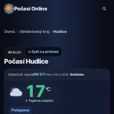
Počasí Online
Domů
Středočeský kraj
Hudlice
←
Zpět na přehled
★
Uložit
Počasí Hudlice
06:37
Sobota 8. srpna
Dnes má svátek
Soběslav
17
°C
→ Teplota stabilní
Polojasno