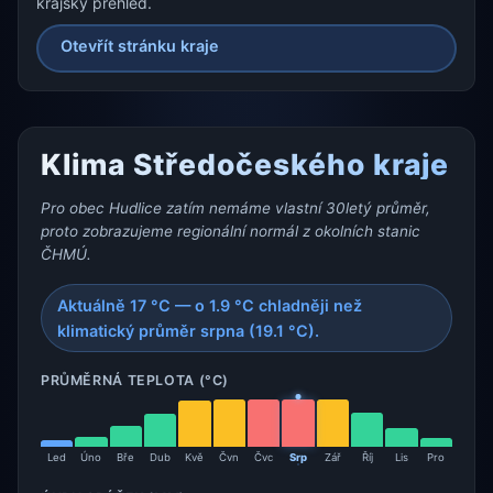
krajský přehled.
Otevřít stránku kraje
Klima Středočeského kraje
Pro obec Hudlice zatím nemáme vlastní 30letý průměr,
proto zobrazujeme regionální normál z okolních stanic
ČHMÚ.
Aktuálně 17 °C — o 1.9 °C chladněji než
klimatický průměr srpna (19.1 °C).
PRŮMĚRNÁ TEPLOTA (°C)
Led
Úno
Bře
Dub
Kvě
Čvn
Čvc
Srp
Zář
Říj
Lis
Pro