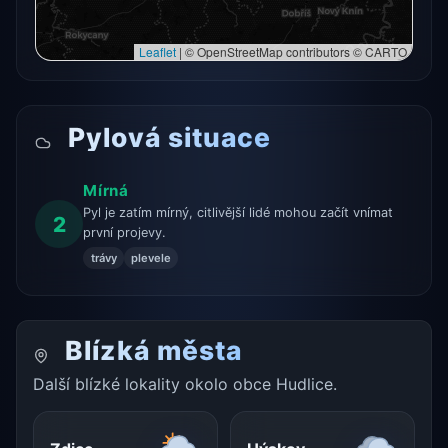
Leaflet
|
© OpenStreetMap contributors © CARTO
Pylová situace
Mírná
Pyl je zatím mírný, citlivější lidé mohou začít vnímat
2
první projevy.
trávy
plevele
Blízká města
Další blízké lokality okolo obce Hudlice.