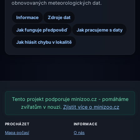
obnovovaných meteorologických dat.
Informace
Zdroje dat
Jak funguje předpověď
Jak pracujeme s daty
Jak hlásit chybu v lokalitě
Tento projekt podporuje minizoo.cz - pomáháme
zvířatům v nouzi.
Zjistit více o minizoo.cz
PROCHÁZET
INFORMACE
Mapa počasí
O nás