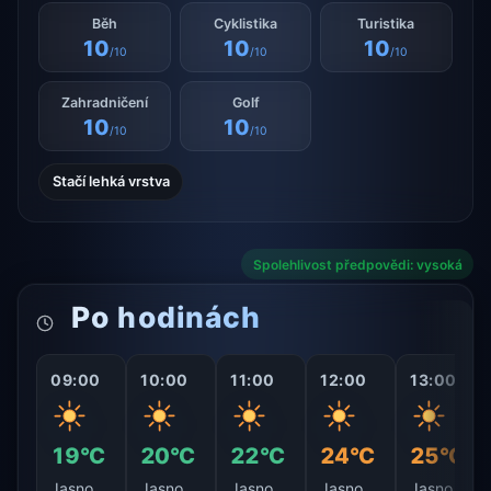
Běh
Cyklistika
Turistika
10
10
10
/10
/10
/10
Zahradničení
Golf
10
10
/10
/10
Stačí lehká vrstva
Spolehlivost předpovědi: vysoká
Po hodinách
09:00
10:00
11:00
12:00
13:00
19°C
20°C
22°C
24°C
25°C
Jasno
Jasno
Jasno
Jasno
Jasno