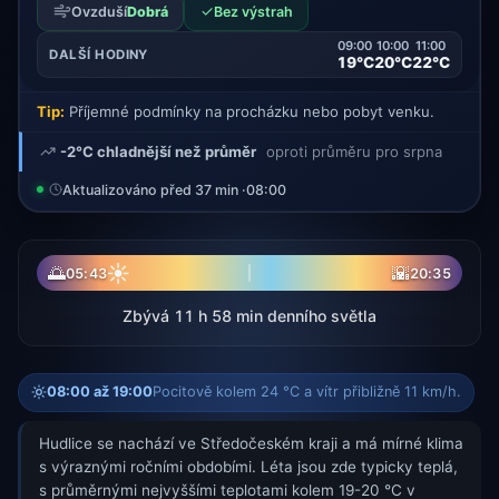
✓
Ovzduší
Dobrá
Bez výstrah
09:00
10:00
11:00
DALŠÍ HODINY
19°C
20°C
22°C
Tip:
Příjemné podmínky na procházku nebo pobyt venku.
-2°C chladnější než průměr
oproti průměru pro srpna
Aktualizováno před 37 min ·
08:00
☀
🌅
🌇
05:43
20:35
Zbývá 11 h 58 min denního světla
08:00 až 19:00
Pocitově kolem 24 °C a vítr přibližně 11 km/h.
Hudlice se nachází ve Středočeském kraji a má mírné klima
s výraznými ročními obdobími. Léta jsou zde typicky teplá,
s průměrnými nejvyššími teplotami kolem 19-20 °C v