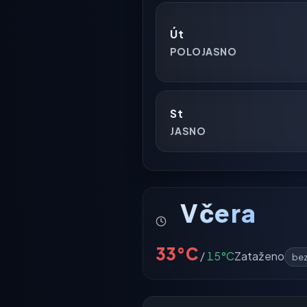
Út
POLOJASNO
St
JASNO
Včera
33°C
/
15°C
Zataženo
bez