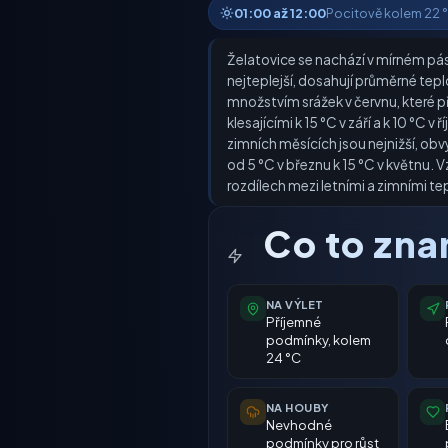
01:00 až 12:00
Pocitově kolem 22 °C
Želatovice se nachází v mírném pás
nejteplejší, dosahují průměrné tep
množstvím srážek v červnu, které 
klesajícími k 15 °C v září a k 10 °C
zimních měsících jsou nejnižší, ob
od 5 °C v březnu k 15 °C v květnu. V
rozdílech mezi letními a zimními te
Co to zn
NA VÝLET
Příjemné
podmínky, kolem
24 °C
NA HOUBY
Nevhodné
podmínky pro růst