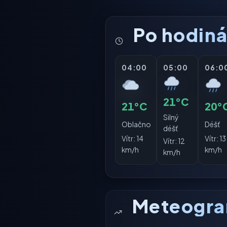
Po hodin
04:00
05:00
06:0
21°C
21°C
20°
Silný
Oblačno
Déšť
déšť
Vítr:
14
Vítr:
13
Vítr:
12
km/h
km/h
km/h
Meteogr