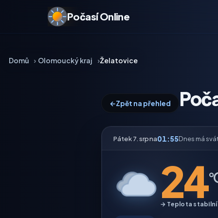
Počasí Online
Domů
Olomoucký kraj
Želatovice
Poča
←
Zpět na přehled
01:55
Pátek 7. srpna
Dnes má svá
24
°
→ Teplota stabilní