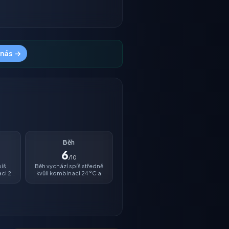
 nás →
Běh
6
/10
píš
Běh vychází spíš středně
aci 24
kvůli kombinaci 24 °C a
%.
vlhkosti 73 %.