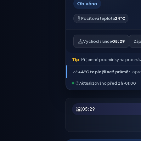
Oblačno
Pocitová teplota
24°C
Východ slunce
05:29
Záp
Tip:
Příjemné podmínky na prochá
+4°C teplejší než průměr
opro
Aktualizováno před 2 h ·
01:00
🌇
05:29