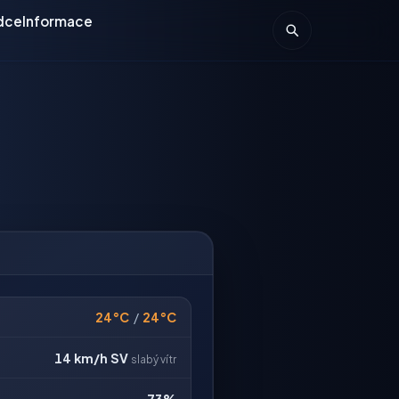
dce
Informace
24°C
/
24°C
14 km/h
SV
slabý vítr