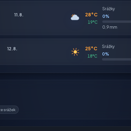
Srážky
28°C
11.8.
0%
19°C
0,9 mm
Srážky
25°C
12.8.
0%
18°C
e srážek