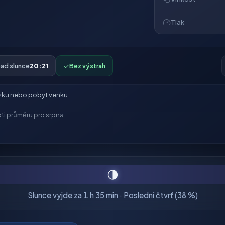
Tlak
ad slunce
20:21
✓
Bez výstrah
zku nebo pobyt venku.
ti průměru pro srpna
🌗
Slunce vyjde za 1 h 35 min · Poslední čtvrť (38 %)