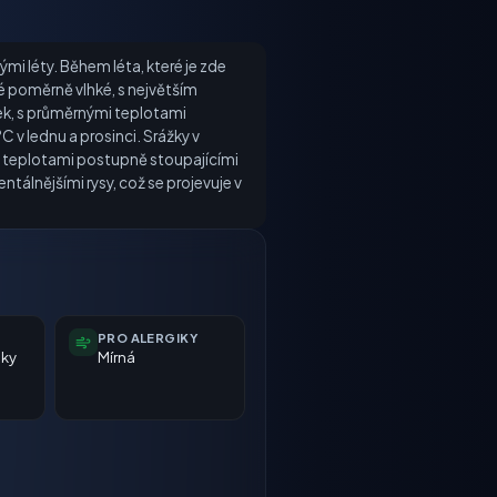
mi léty. Během léta, které je zde
é poměrně vlhké, s největším
ek, s průměrnými teplotami
C v lednu a prosinci. Srážky v
mi teplotami postupně stoupajícími
ntálnějšími rysy, což se projevuje v
PRO ALERGIKY
nky
Mírná