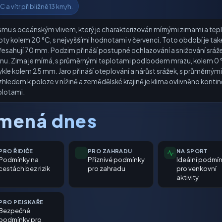
 a vítr přibližně 13 km/h.
mu s oceánským vlivem, který je charakterizován mírnými zimami a teplý
loty kolem 20 °C, s nejvyššími hodnotami v červenci. Toto období je tak
přesahují 70 mm. Podzim přináší postupné ochlazování a snižování sráž
 v říjnu. Zima je mírná, s průměrnými teplotami pod bodem mrazu, kolem 0 °
vykle kolem 25 mm. Jaro přináší oteplování a nárůst srážek, s průměrný
zhledem k poloze v nížině a zemědělské krajině je klima ovlivněno kontine
plotami.
amená dnes
PRO ŘIDIČE
PRO ZAHRADU
NA SPORT
Podmínky na
Příznivé podmínky
Ideální podmí
cestách bez rizik
pro zahradu
pro venkovní
aktivity
PRO PEJSKAŘE
Bezpečné
podmínky pro