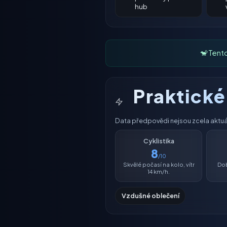
hub
🐒 Tent
Praktick
Data předpovědi nejsou zcela aktuáln
Cyklistika
8
/10
Skvělé počasí na kolo, vítr
Dob
14 km/h.
Vzdušné oblečení