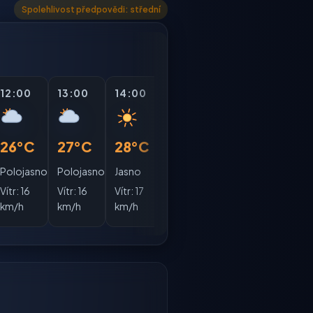
Spolehlivost předpovědi: střední
12:00
13:00
14:00
15:00
16:00
17:0
26°C
27°C
28°C
28°C
28°C
28°
Polojasno
Polojasno
Jasno
Jasno
Jasno
Polo
Vítr:
16
Vítr:
16
Vítr:
17
Vítr:
17
Vítr:
17
Vítr:
1
km/h
km/h
km/h
km/h
km/h
km/h