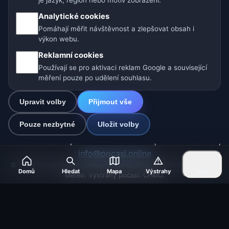
je jazyk, region nebo motiv zobrazení.
Analytické cookies
Pomáhají měřit návštěvnost a zlepšovat obsah i
Naše weby o počasí:
výkon webu.
🇨🇿 Česko
🇭🇷 Chorvatsko
🇧🇬 Bulharsko
Reklamní cookies
Používají se pro aktivaci reklam Google a související
🇩🇪🇦🇹🇨🇭 Německo / Rakousko / Švýcarsko
měření pouze po udělení souhlasu.
🌎 Latinská Amerika a Španělsko
Upravit volby
Přijmout vše
🇮🇳 Jižní a jihovýchodní Asie
🌍 Mezinárodní síť počasí
Pouze nezbytné
Uložit volby
Provozovatel: Spolek Minizoo.cz z.s. | IČO: 21135550 |
info@pocasi.online
© 2026 Počasí Online · Meteorologická data: MET Norway · Open-
Domů
Hledat
Mapa
Výstrahy
Více
Meteo. Výstrahy počasí: ČHMÚ.