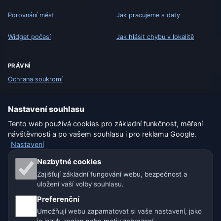
Porovnání měst
Jak pracujeme s daty
Widget počasí
Jak hlásit chybu v lokalitě
PRÁVNÍ
Ochrana soukromí
Cookies
Nastavení souhlasu
Podmínky užívání
Tento web používá cookies pro základní funkčnost, měření
návštěvnosti a po vašem souhlasu i pro reklamu Google.
Nastavení
Vyloučení odpovědnosti
Nezbytné cookies
Pomáháme zvířatům
Zajišťují základní fungování webu, bezpečnost a
uložení vaší volby souhlasu.
Sitemap
Preferenční
Umožňují webu zapamatovat si vaše nastavení, jako
Nastavení