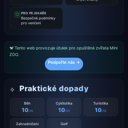
PRO PEJSKAŘE
Bezpečné podmínky
pro venčení
🐒 Tento web provozuje útulek pro opuštěná zvířata Mini
ZOO.
Podpořte nás →
Praktické dopady
Běh
Cyklistika
Turistika
10
10
10
/10
/10
/10
Zahradničení
Golf