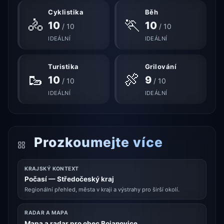
Cyklistika
Běh
🚴
🏃
10
10
/ 10
/ 10
IDEÁLNÍ
IDEÁLNÍ
Turistika
Grilování
🥾
🍖
10
9
/ 10
/ 10
IDEÁLNÍ
IDEÁLNÍ
Prozkoumejte více
KRAJSKÝ KONTEXT
Počasí — Středočeský kraj
Regionální přehled, města v kraji a výstrahy pro širší okolí.
RADAR A MAPA
Mapa a radar pro obec Bojanovice