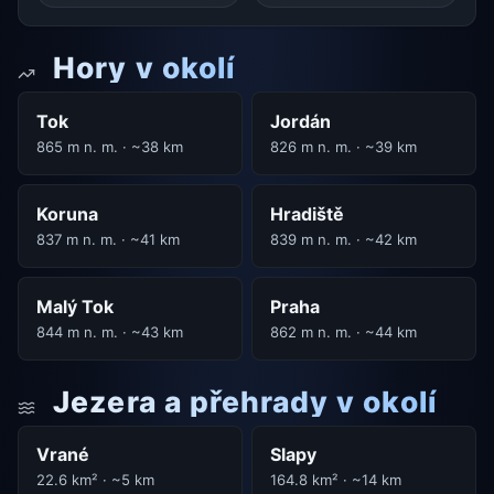
Hory v okolí
Tok
Jordán
865 m n. m. · ~38 km
826 m n. m. · ~39 km
Koruna
Hradiště
837 m n. m. · ~41 km
839 m n. m. · ~42 km
Malý Tok
Praha
844 m n. m. · ~43 km
862 m n. m. · ~44 km
Jezera a přehrady v okolí
Vrané
Slapy
22.6 km² · ~5 km
164.8 km² · ~14 km