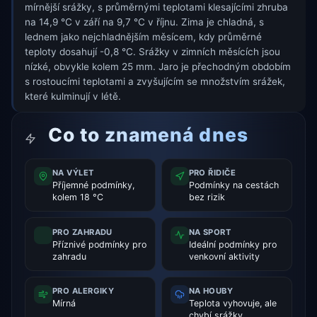
mírnější srážky, s průměrnými teplotami klesajícími zhruba
na 14,9 °C v září na 9,7 °C v říjnu. Zima je chladná, s
lednem jako nejchladnějším měsícem, kdy průměrné
teploty dosahují -0,8 °C. Srážky v zimních měsících jsou
nízké, obvykle kolem 25 mm. Jaro je přechodným obdobím
s rostoucími teplotami a zvyšujícím se množstvím srážek,
které kulminují v létě.
Co to znamená dnes
NA VÝLET
PRO ŘIDIČE
Příjemné podmínky,
Podmínky na cestách
kolem 18 °C
bez rizik
PRO ZAHRADU
NA SPORT
Příznivé podmínky pro
Ideální podmínky pro
zahradu
venkovní aktivity
PRO ALERGIKY
NA HOUBY
Mírná
Teplota vyhovuje, ale
chybí srážky