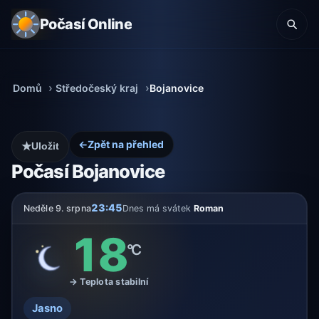
Počasí Online
Domů
Středočeský kraj
Bojanovice
←
Zpět na přehled
★
Uložit
Počasí Bojanovice
23:45
Neděle 9. srpna
Dnes má svátek
Roman
18
°C
→ Teplota stabilní
Jasno