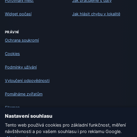
Porovnání měst
Jak pracujeme s daty
Widget počasí
Jak hlásit chybu v lokalitě
PRÁVNÍ
Ochrana soukromí
Cookies
Podmínky užívání
Vyloučení odpovědnosti
Pomáháme zvířatům
Sitemap
Nastavení souhlasu
Nastavení
Tento web používá cookies pro základní funkčnost, měření
návštěvnosti a po vašem souhlasu i pro reklamu Google.