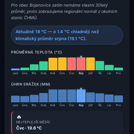
Pro obec Bojanovice zatím nemáme vlastní 30letý
průměr, proto zobrazujeme regionální normál z okolních
stanic ČHMÚ.
Aktuálně 18 °C — o 1.4 °C chladněji než
klimatický průměr srpna (19.1 °C).
PRŮMĚRNÁ TEPLOTA (°C)
Led
Úno
Bře
Dub
Kvě
Čvn
Čvc
Srp
Zář
Říj
Lis
Pro
ÚHRN SRÁŽEK (MM)
Led
Úno
Bře
Dub
Kvě
Čvn
Čvc
Srp
Zář
Říj
Lis
Pro
🔥
NEJTEPLEJŠÍ MĚSÍC
Čvc · 19.6 °C