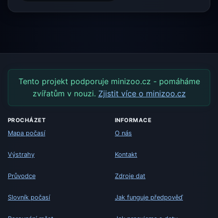
Tento projekt podporuje minizoo.cz - pomáháme
zvířatům v nouzi.
Zjistit více o minizoo.cz
PROCHÁZET
INFORMACE
Mapa počasí
O nás
Výstrahy
Kontakt
Průvodce
Zdroje dat
Slovník počasí
Jak funguje předpověď