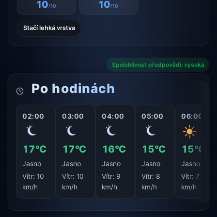
10
10
/10
/10
Stačí lehká vrstva
Spolehlivost předpovědi: vysoká
Po hodinách
02:00
03:00
04:00
05:00
06:00
17°C
17°C
16°C
15°C
15°C
Jasno
Jasno
Jasno
Jasno
Jasno
Vítr:
10
Vítr:
10
Vítr:
9
Vítr:
8
Vítr:
7
km/h
km/h
km/h
km/h
km/h