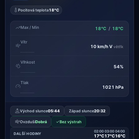
Pocitová teplota
18°C
Max / Min
18°C
/
18°C
Vítr
10 km/h
V
větřík
Vlhkost
54%
Tlak
1021 hPa
Východ slunce
05:44
Západ slunce
20:32
✓
Ovzduší
Dobrá
Bez výstrah
02:00
03:00
04:00
DALŠÍ HODINY
17°C
17°C
16°C