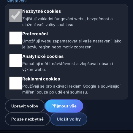
Nastavení
Naše weby o počasí:
Nezbytné cookies
Zajišťují základní fungování webu, bezpečnost a
🇨🇿 Česko
🇭🇷 Chorvatsko
🇧🇬 Bulharsko
uložení vaší volby souhlasu.
🇩🇪🇦🇹🇨🇭 Německo / Rakousko / Švýcarsko
Preferenční
Umožňují webu zapamatovat si vaše nastavení, jako
🌎 Latinská Amerika a Španělsko
je jazyk, region nebo motiv zobrazení.
Analytické cookies
🇮🇳 Jižní a jihovýchodní Asie
🌍 Mezinárodní síť počasí
Pomáhají měřit návštěvnost a zlepšovat obsah i
výkon webu.
Provozovatel: Spolek Minizoo.cz z.s. | IČO: 21135550 |
Reklamní cookies
info@pocasi.online
Používají se pro aktivaci reklam Google a související
© 2026 Počasí Online · Meteorologická data: MET Norway · Open-
měření pouze po udělení souhlasu.
Meteo. Výstrahy počasí: ČHMÚ.
Upravit volby
Přijmout vše
0
Pouze nezbytné
Uložit volby
☁️