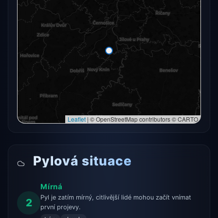
Radarový snímek momentálně není dostupný.
Otevřít v plné mapě
Otevřít v plné mapě →
Zkusit znovu
Leaflet
|
© OpenStreetMap contributors © CARTO
Pylová situace
Mírná
Pyl je zatím mírný, citlivější lidé mohou začít vnímat
2
první projevy.