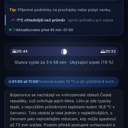
Tip:
Příjemné podmínky na procházku nebo pobyt venku.
-1°C chladnější než průměr
oproti průměru pro srpna
Aktualizováno před 45 min ·
01:00
🌘
🌇
🌅
05:44
20:32
Slunce vyjde za 3 h 58 min · Ubývající srpek (19 %)
01:00 až 11:00
Pocitově kolem 19 °C a vítr přibližně 8 km/h.
Bojanovice se nacházejí ve vnitrozemské oblasti České
republiky, což ovlivňuje jejich klima. Léto je zde typicky
teplé, s nejvyššími průměrnými teplotami kolem 19,6 °C v
červenci. Toto období je také jedním z nejdeštivějších, s
červnem jako nejmokřejším měsícem, kdy může spadnout
až 73 mm srážek. Podzim přináší postupné ochlazování a