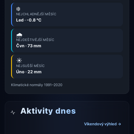
❄️
NEJCHLADNĚJŠÍ MĚSÍC
Led · -0.8 °C
🌧️
NEJDEŠTIVĚJŠÍ MĚSÍC
Čvn · 73 mm
☀️
NEJSUŠŠÍ MĚSÍC
Úno · 22 mm
Klimatické normály 1991–2020
Aktivity dnes
Víkendový výhled →