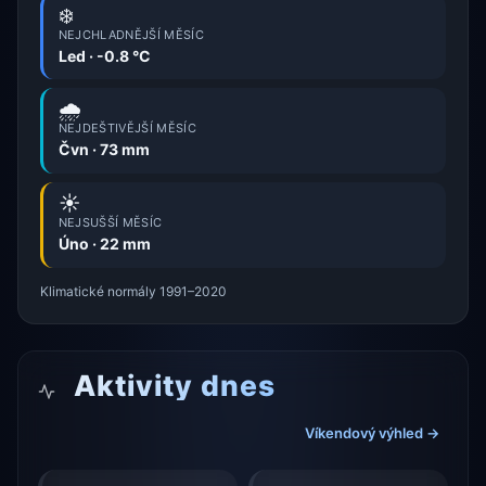
❄️
NEJCHLADNĚJŠÍ MĚSÍC
Led · -0.8 °C
🌧️
NEJDEŠTIVĚJŠÍ MĚSÍC
Čvn · 73 mm
☀️
NEJSUŠŠÍ MĚSÍC
Úno · 22 mm
Klimatické normály 1991–2020
Aktivity dnes
Víkendový výhled →