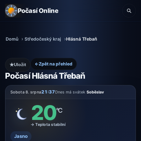
Počasí Online
Domů
Středočeský kraj
Hlásná Třebaň
←
Zpět na přehled
★
Uložit
Počasí Hlásná Třebaň
21:37
Sobota 8. srpna
Dnes má svátek
Soběslav
20
°C
→ Teplota stabilní
Jasno