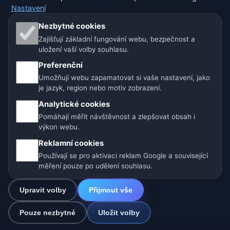
Nastavení
Nezbytné cookies
Naše weby o počasí:
Zajišťují základní fungování webu, bezpečnost a
🇨🇿 Česko
🇭🇷 Chorvatsko
🇧🇬 Bulharsko
uložení vaší volby souhlasu.
Preferenční
🇩🇪🇦🇹🇨🇭 Německo / Rakousko / Švýcarsko
Umožňují webu zapamatovat si vaše nastavení, jako
je jazyk, region nebo motiv zobrazení.
🌎 Latinská Amerika a Španělsko
Analytické cookies
🇮🇳 Jižní a jihovýchodní Asie
🌍 Mezinárodní síť počasí
Pomáhají měřit návštěvnost a zlepšovat obsah i
výkon webu.
Provozovatel: Spolek Minizoo.cz z.s. | IČO: 21135550 |
Reklamní cookies
info@pocasi.online
Používají se pro aktivaci reklam Google a související
© 2026 Počasí Online · Meteorologická data: MET Norway · Open-
měření pouze po udělení souhlasu.
Meteo. Výstrahy počasí: ČHMÚ.
Upravit volby
Přijmout vše
0
Pouze nezbytné
Uložit volby
☁️