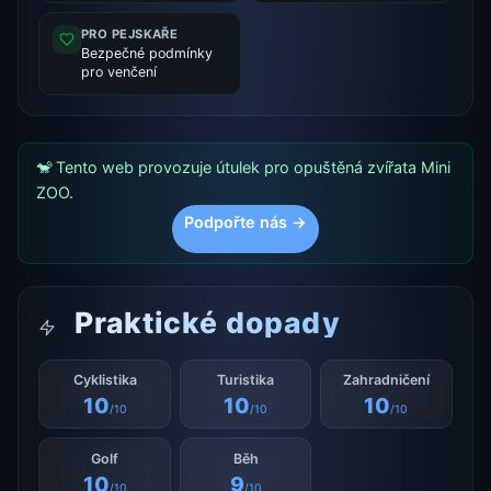
PRO PEJSKAŘE
Bezpečné podmínky
pro venčení
🐒 Tento web provozuje útulek pro opuštěná zvířata Mini
ZOO.
Podpořte nás →
Praktické dopady
Cyklistika
Turistika
Zahradničení
10
10
10
/10
/10
/10
Golf
Běh
10
9
/10
/10