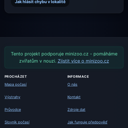
Jak hlásit chybu v lokalitě
Tento projekt podporuje minizoo.cz - pomáháme
zvířatům v nouzi.
Zjistit více o minizoo.cz
PROCHÁZET
INFORMACE
Mapa počasí
O nás
Výstrahy
Kontakt
Průvodce
Zdroje dat
Slovník počasí
Jak funguje předpověď