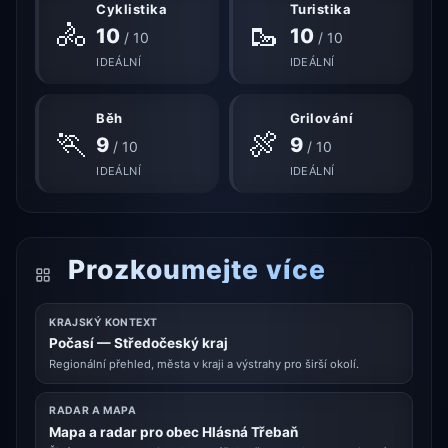
Cyklistika
Turistika
🚴
🥾
10
10
/ 10
/ 10
IDEÁLNÍ
IDEÁLNÍ
Běh
Grilování
🏃
🍖
9
9
/ 10
/ 10
IDEÁLNÍ
IDEÁLNÍ
Prozkoumejte více
KRAJSKÝ KONTEXT
Počasí — Středočeský kraj
Regionální přehled, města v kraji a výstrahy pro širší okolí.
RADAR A MAPA
Mapa a radar pro obec Hlásná Třebaň