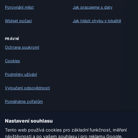
Porovnání měst
Jak pracujeme s daty
Widget počasí
Jak hlásit chybu v lokalitě
PRÁVNÍ
Ochrana soukromí
Cookies
Podmínky užívání
Vyloučení odpovědnosti
Pomáháme zvířatům
Sitemap
Nastavení souhlasu
Tento web používá cookies pro základní funkčnost, měření
Nastavení
návštěvnosti a po vašem souhlasu i pro reklamu Google.