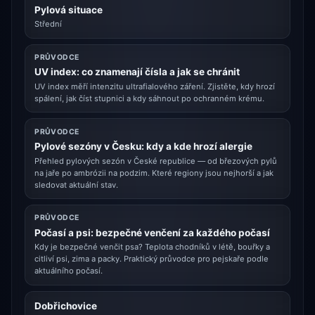
Pylová situace
Střední
PRŮVODCE
UV index: co znamenají čísla a jak se chránit
UV index měří intenzitu ultrafialového záření. Zjistěte, kdy hrozí
spálení, jak číst stupnici a kdy sáhnout po ochranném krému.
PRŮVODCE
Pylové sezóny v Česku: kdy a kde hrozí alergie
Přehled pylových sezón v České republice — od březových pylů
na jaře po ambrózii na podzim. Které regiony jsou nejhorší a jak
sledovat aktuální stav.
PRŮVODCE
Počasí a psi: bezpečné venčení za každého počasí
Kdy je bezpečné venčit psa? Teplota chodníků v létě, bouřky a
citliví psi, zima a packy. Praktický průvodce pro pejskaře podle
aktuálního počasí.
Dobřichovice