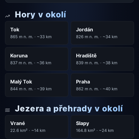
Hory v okolí
Tok
Jordán
865 m n. m. · ~33 km
826 m n. m. · ~34 km
Koruna
Hradiště
837 m n. m. · ~36 km
839 m n. m. · ~38 km
Malý Tok
Praha
844 m n. m. · ~39 km
862 m n. m. · ~40 km
Jezera a přehrady v okolí
Vrané
Slapy
22.6 km² · ~14 km
164.8 km² · ~24 km