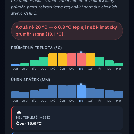
Pro obec Hlásná Třebaň zatím nemáme vlastní 30letý
průměr, proto zobrazujeme regionální normál z okolních
stanic ČHMÚ.
Aktuálně 20 °C — o 0.8 °C tepleji než klimatický
průměr srpna (19.1 °C).
PRŮMĚRNÁ TEPLOTA (°C)
Led
Úno
Bře
Dub
Kvě
Čvn
Čvc
Srp
Zář
Říj
Lis
Pro
ÚHRN SRÁŽEK (MM)
Led
Úno
Bře
Dub
Kvě
Čvn
Čvc
Srp
Zář
Říj
Lis
Pro
🔥
NEJTEPLEJŠÍ MĚSÍC
Čvc · 19.6 °C