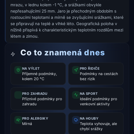
mrazu, v lednu kolem -1 °C, a srážkami obvykle
nepřesahujícími 25 mm. Jaro je přechodným obdobím s
rostoucími teplotami a mírně se zvyšujícími srážkami, které
se připravují na teplé a vlhké léto. Geografická poloha v
nížině přispívá k charakteristickým teplotním rozdílům mezi
létem a zimou.
Co to znamená dnes
NA VÝLET
PRO ŘIDIČE
Příjemné podmínky,
Podmínky na cestách
kolem 20 °C
bez rizik
PRO ZAHRADU
NA SPORT
Příznivé podmínky pro
Ideální podmínky pro
zahradu
venkovní aktivity
PRO ALERGIKY
NA HOUBY
Mírná
Teplota vyhovuje, ale
chybí srážky