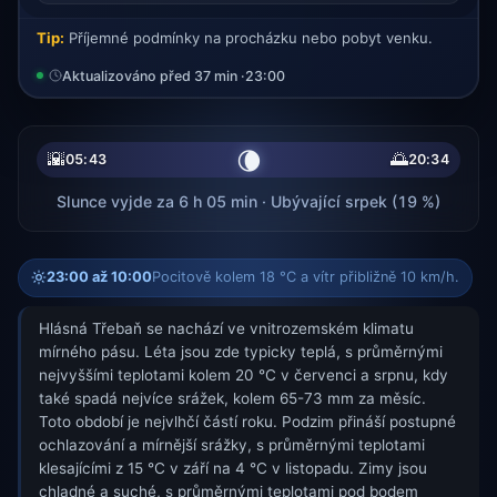
Tip:
Příjemné podmínky na procházku nebo pobyt venku.
Aktualizováno před 37 min ·
23:00
🌘
🌇
🌅
05:43
20:34
Slunce vyjde za 6 h 05 min · Ubývající srpek (19 %)
23:00 až 10:00
Pocitově kolem 18 °C a vítr přibližně 10 km/h.
Hlásná Třebaň se nachází ve vnitrozemském klimatu
mírného pásu. Léta jsou zde typicky teplá, s průměrnými
nejvyššími teplotami kolem 20 °C v červenci a srpnu, kdy
také spadá nejvíce srážek, kolem 65-73 mm za měsíc.
Toto období je nejvlhčí částí roku. Podzim přináší postupné
ochlazování a mírnější srážky, s průměrnými teplotami
klesajícími z 15 °C v září na 4 °C v listopadu. Zimy jsou
chladné a suché, s průměrnými teplotami pod bodem