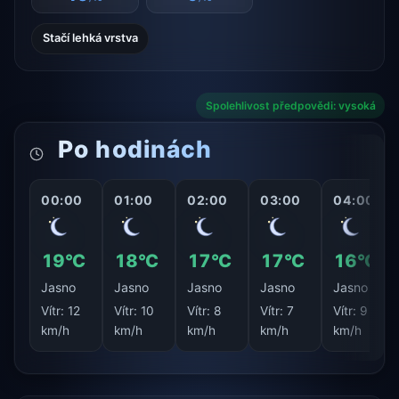
Stačí lehká vrstva
Spolehlivost předpovědi: vysoká
Po hodinách
00:00
01:00
02:00
03:00
04:00
19°C
18°C
17°C
17°C
16°C
Jasno
Jasno
Jasno
Jasno
Jasno
Vítr:
12
Vítr:
10
Vítr:
8
Vítr:
7
Vítr:
9
km/h
km/h
km/h
km/h
km/h