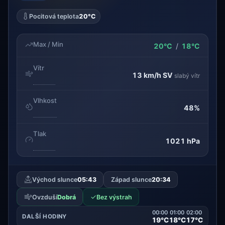
Pocitová teplota
20°C
Max / Min
20°C
/
18°C
Vítr
13 km/h
SV
slabý vítr
Vlhkost
48%
Tlak
1021 hPa
Východ slunce
05:43
Západ slunce
20:34
✓
Ovzduší
Dobrá
Bez výstrah
00:00
01:00
02:00
DALŠÍ HODINY
19°C
18°C
17°C