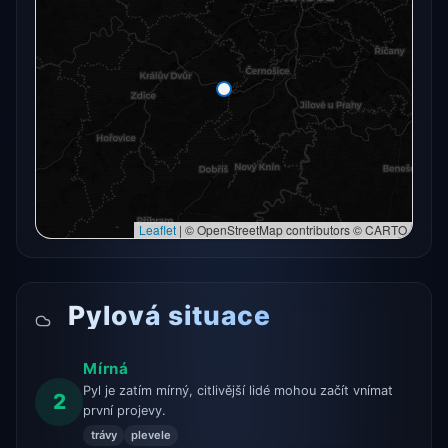
Radarový snímek momentálně není dostupný.
Otevřít v plné mapě
Otevřít v plné mapě →
Zkusit znovu
Leaflet
|
© OpenStreetMap contributors © CARTO
Pylová situace
Mírná
Pyl je zatím mírný, citlivější lidé mohou začít vnímat
2
první projevy.
trávy
plevele